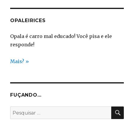
OPALEIRICES
Opala é carro mal educado! Você pisa e ele
responde!
Mais? »
FUÇANDO…
PES
Pesquisar
por: