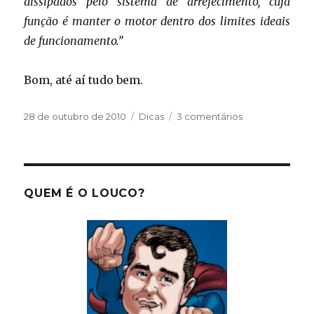
dissipados pelo sistema de arrefecimento, cuja
função é manter o motor dentro dos limites ideais
de funcionamento.”
Bom, até aí tudo bem.
Publicado
Categorias
em
28 de outubro de 2010
Dicas
3 comentários
em
Sistema
de
arrefecimento
do
Opala
QUEM É O LOUCO?