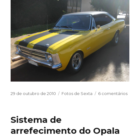
Publicado
Categorias
em
29 de outubro de 2010
Fotos de Sexta
6 comentários
em
Sexta
fotos
Sistema de
arrefecimento do Opala