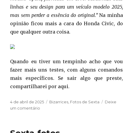
linhas e seu design para um veículo modelo 2025,
mas sem perder a essência do original.”
Na minha
opinião ficou mais a cara do Honda Civic, do
que qualquer outra coisa.
Quando eu tiver um tempinho acho que vou
fazer mais uns testes, com alguns comandos
mais específicos. Se sair algo que preste,
compartilharei por aqui.
Publicado
Categorias
4 de abril de 2025
Bizarrices
,
Fotos de Sexta
Deixe
em
em
um comentário
Sexta-
fotos
Sexta-fotos