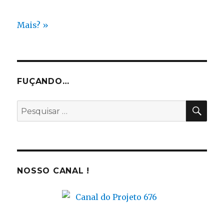
Mais? »
FUÇANDO…
PES
Pesquisar
por:
NOSSO CANAL !