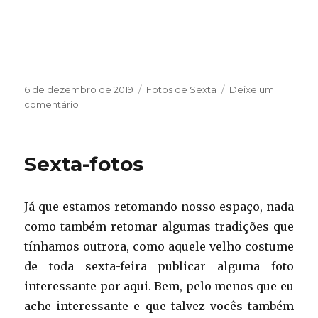
Publicado
Categorias
6 de dezembro de 2019
Fotos de Sexta
Deixe um
em
em
comentário
Sexta-
fotos
Sexta-fotos
Já que estamos retomando nosso espaço, nada
como também retomar algumas tradições que
tínhamos outrora, como aquele velho costume
de toda sexta-feira publicar alguma foto
interessante por aqui. Bem, pelo menos que eu
ache interessante e que talvez vocês também