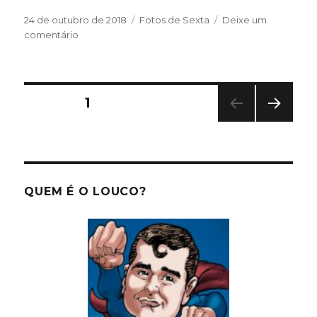
Publicado
Categorias
24 de outubro de 2018
Fotos de Sexta
Deixe um
em
em
comentário
Sexta-
fotos
Paginação
PÁGINA
1
PRÓ
de
XIMA
PÁGI
posts
NA
QUEM É O LOUCO?