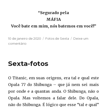
“Segurado pela
MÁFIA
Você bate em mim, nós batemos em você!”
Publicado
Categorias
10 de janeiro de 2020
Fotos de Sexta
Deixe um
em
em
comentário
Sexta-
fotos
Sexta-fotos
O Titanic, em suas origens, era tal e qual este
Opala 77 do Shibunga – que já nem sei mais
por onde e a quantas anda. O Shibunga, não o
Opala. Mas voltemos a falar dele. Do Opala,
não do Shibunga. É lógico que esse “tal e qual”