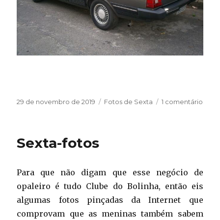
Publicado
Categorias
em
29 de novembro de 2019
Fotos de Sexta
1 comentário
em
Sext
fotos
Sexta-fotos
Para que não digam que esse negócio de
opaleiro é tudo Clube do Bolinha, então eis
algumas fotos pinçadas da Internet que
comprovam que as meninas também sabem