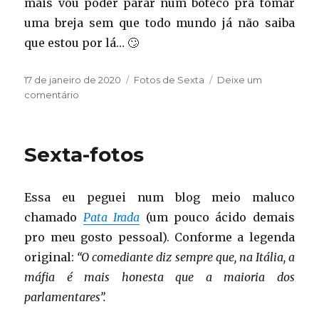
mais vou poder parar num boteco pra tomar
uma breja sem que todo mundo já não saiba
que estou por lá… 🙄
Publicado
Categorias
17 de janeiro de 2020
Fotos de Sexta
Deixe um
em
em
comentário
Sexta-
fotos
Sexta-fotos
Essa eu peguei num blog meio maluco
chamado
Pata Irada
(um pouco ácido demais
pro meu gosto pessoal). Conforme a legenda
original:
“O comediante diz sempre que, na Itália, a
máfia é mais honesta que a maioria dos
parlamentares”.