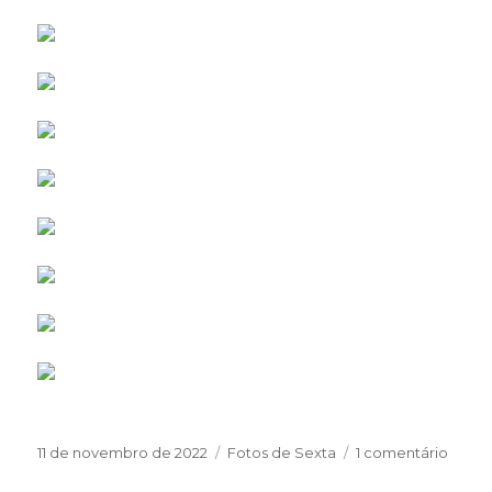
Publicado
Categorias
em
11 de novembro de 2022
Fotos de Sexta
1 comentário
em
Sexta