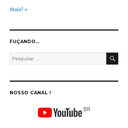
Mais? »
FUÇANDO…
PES
Pesquisar
por:
NOSSO CANAL !