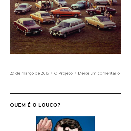
Publicado
Categorias
em
29 de março de 2015
O Projeto
Deixe um comentário
em
Famíl
1978
QUEM É O LOUCO?