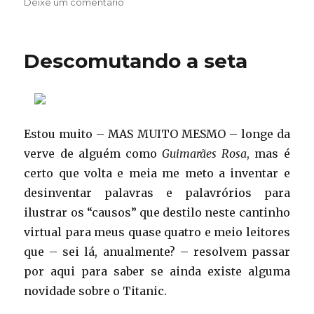
em
em
Deixe um comentário
A
cor
do
Descomutando a seta
Titanic
Estou muito – MAS MUITO MESMO – longe da
verve de alguém como
Guimarães Rosa
, mas é
certo que volta e meia me meto a inventar e
desinventar palavras e palavrórios para
ilustrar os “causos” que destilo neste cantinho
virtual para meus quase quatro e meio leitores
que – sei lá, anualmente? – resolvem passar
por aqui para saber se ainda existe alguma
novidade sobre o Titanic.