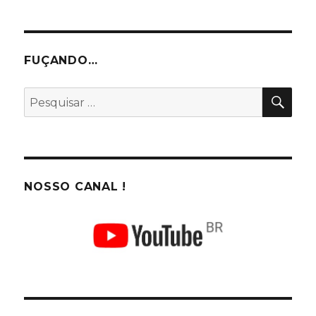
FUÇANDO…
PES
Pesquisar
por:
NOSSO CANAL !