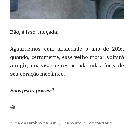
Bão, é isso, moçada.
Aguardemos com ansiedade o ano de 2016,
quando, certamente, esse velho motor voltará
a rugir, uma vez que restaurada toda a força de
seu coração mecânico.
Boas festas procês!!!
😀
Publicado
Categorias
em
31 de dezembro de 2015
O Projeto
1 comentário
em
Fechando