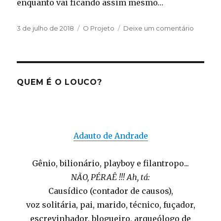
enquanto vai ficando assim mesmo…
Publicado
Categorias
em
3 de julho de 2018
O Projeto
Deixe um comentário
em
Acaban
o
fecham
QUEM É O LOUCO?
Adauto de Andrade
Gênio, bilionário, playboy e filantropo...
NÃO, PÉRAÊ !!! Ah, tá:
Causídico (contador de causos),
voz solitária, pai, marido, técnico, fuçador,
escrevinhador, blogueiro, arqueólogo de