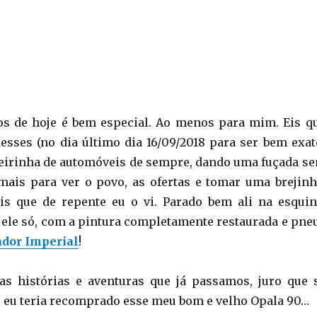
os de hoje é bem especial. Ao menos para mim. Eis q
ses (no dia último dia 16/09/2018 para ser bem exat
 feirinha de automóveis de sempre, dando uma fuçada s
ais para ver o povo, as ofertas e tomar uma brejinh
s que de repente eu o vi. Parado bem ali na esquin
ele só, com a pintura completamente restaurada e pne
ador Imperial
!
as histórias e aventuras que já passamos, juro que 
o eu teria recomprado esse meu bom e velho Opala 90…