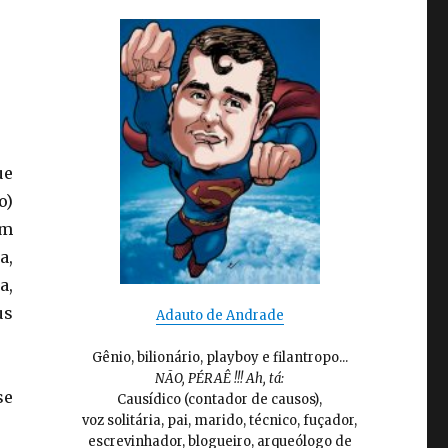
ue
o)
em
a,
a,
us
Adauto de Andrade
Gênio, bilionário, playboy e filantropo...
NÃO, PÉRAÊ !!! Ah, tá:
se
Causídico (contador de causos),
voz solitária, pai, marido, técnico, fuçador,
escrevinhador, blogueiro, arqueólogo de