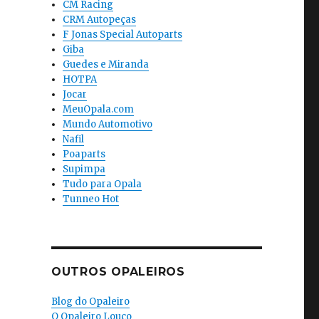
CM Racing
CRM Autopeças
F Jonas Special Autoparts
Giba
Guedes e Miranda
HOTPA
Jocar
MeuOpala.com
Mundo Automotivo
Nafil
Poaparts
Supimpa
Tudo para Opala
Tunneo Hot
OUTROS OPALEIROS
Blog do Opaleiro
O Opaleiro Louco