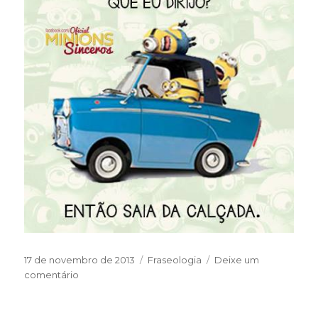
Publicado
Categorias
17 de novembro de 2013
Fraseologia
Deixe um
em
em
comentário
Sim,
eu