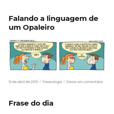
Por
quê?
Falando a linguagem de
um Opaleiro
Publicado
Categorias
em
12 de abril de 2013
Fraseologia
Deixe um comentário
em
Falan
a
lingu
Frase do dia
de
um
Opalei