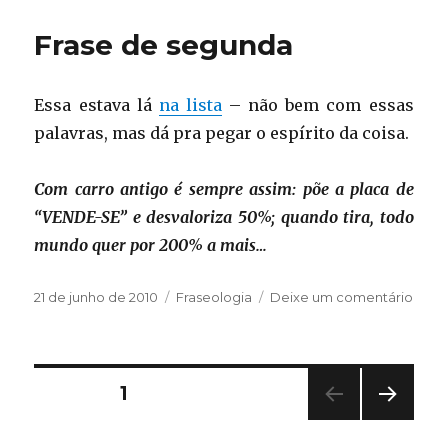
de
segunda
Frase de segunda
Essa estava lá
na lista
– não bem com essas
palavras, mas dá pra pegar o espírito da coisa.
Com carro antigo é sempre assim: põe a placa de
“VENDE-SE” e desvaloriza 50%; quando tira, todo
mundo quer por 200% a mais…
Publicado
Categorias
em
21 de junho de 2010
Fraseologia
Deixe um comentário
em
Frase
de
segu
Paginação
PÁGINA
1
PRÓ
de