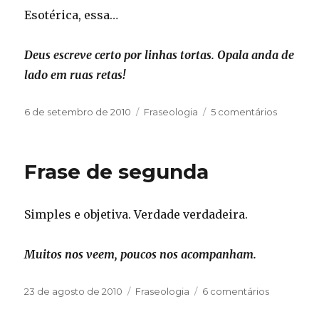
Esotérica, essa…
Deus escreve certo por linhas tortas. Opala anda de
lado em ruas retas!
Publicado
Categorias
em
6 de setembro de 2010
Fraseologia
5 comentários
em
Frase
de
segunda
Frase de segunda
Simples e objetiva. Verdade verdadeira.
Muitos nos veem, poucos nos acompanham.
Publicado
Categorias
em
23 de agosto de 2010
Fraseologia
6 comentários
em
Frase