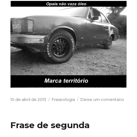
Publicado
Categorias
em
10 de abril de 2013
Fraseologia
Deixe um comentário
em
Frase
do
dia
Frase de segunda