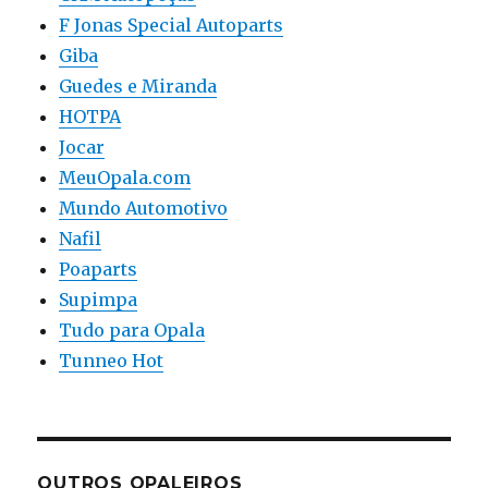
F Jonas Special Autoparts
Giba
Guedes e Miranda
HOTPA
Jocar
MeuOpala.com
Mundo Automotivo
Nafil
Poaparts
Supimpa
Tudo para Opala
Tunneo Hot
OUTROS OPALEIROS