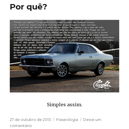
tenho
Por quê?
um
Opala!
Simples assim.
Publicado
Categorias
27 de outubro de 2013
Fraseologia
Deixe um
em
em
comentário