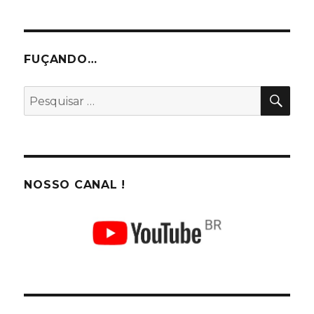
FUÇANDO…
PES
Pesquisar
por:
NOSSO CANAL !