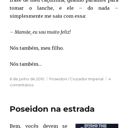
frase de meu caçulinha, quando paramos para
tomar o lanche, e ele – do nada –
simplesmente me saiu com essa:
– Mamãe, eu sou muito feliz!
Nós também, meu filho.
Nós também…
Publicado
Categorias
6 de junho de 2010
Poseidon / Cruzador Imperial
4
em
em
comentários
Uma
GRANDE
viagem
Poseidon na estrada
Bem, vocês devem se