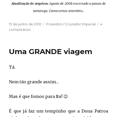
Atualização de arquivos:
Agosto de 2008 encerrado a passos de
tartaruga. Comecemos setembro…
Publicado
Categorias
13 de junho de 2010
Poseidon / Cruzador Imperial
4
em
em
comentários
Empneuzando…
Uma GRANDE viagem
Tá.
Nem tão grande assim…
Mas é que fomos para Itu! 😉
É que já faz um tempinho que a Dona Patroa