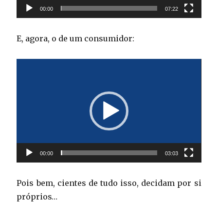
00:00
07:22
E, agora, o de um consumidor:
Tocador
de
vídeo
00:00
03:03
Pois bem, cientes de tudo isso, decidam por si
próprios…