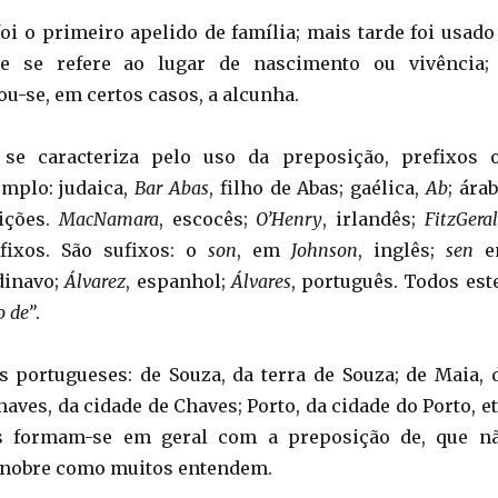
oi o primeiro apelido de família; mais tarde foi usado
ue se refere ao lugar de nascimento ou vivência;
u-se, em certos casos, a alcunha.
se caracteriza pelo uso da preposição, prefixos 
emplo: judaica,
Bar Abas
, filho de Abas; gaélica,
Ab
; árab
ições.
MacNamara
, escocês;
O’Henry
, irlandês;
FitzGera
efixos. São sufixos: o
son
, em
Johnson
, inglês;
sen
e
dinavo;
Álvarez
, espanhol;
Álvares
, português. Todos est
o de”
.
 portugueses: de Souza, da terra de Souza; de Maia, 
haves, da cidade de Chaves; Porto, da cidade do Porto, et
s formam-se em geral com a preposição de, que n
 nobre como muitos entendem.