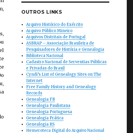
um
m,
OUTROS LINKS
Arquivo Histórico do Exército
Arquivo Público Mineiro
s,
Arquivos Distritais de Portugal
ou
ASBRAP – Associação Brasileira de
Pesquisadores de História e Genealogia
el
Biblioteca Nacional
te
Cadastro Nacional de Serventias Públicas
ze
e Privadas do Brasil
Cyndi’s List of Genealogy Sites on The
Do
Internet
u,
Free Family History and Genealogy
sa
Records
Genealogia FB
Genealogia Paulistana
Genealogia Portuguesa
do
Genealogia Prática
Genealogia RS
Hemeroteca Digital do Arquivo Nacional