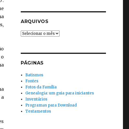
o’
.
ue
ma
ARQUIVOS
s,
Arquivos
ão
 o
PÁGINAS
na
Batismos
Fontes
Fotos da Família
na
Genealogia: um guia para iniciantes
 a
Inventários
Programas para Download
Testamentos
es