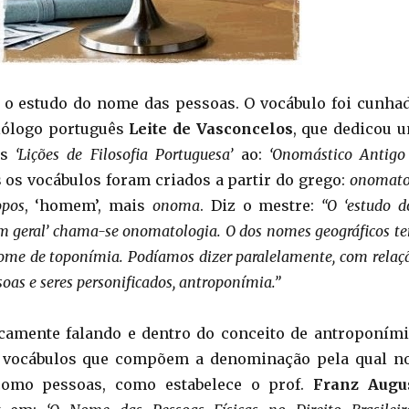
 o estudo do nome das pessoas. O vocábulo foi cunha
ilólogo português
Leite de Vasconcelos
, que dedicou 
as
‘Lições de Filosofia Portuguesa’
ao:
‘Onomástico Antigo
 os vocábulos foram criados a partir do grego:
onomato
opos
, ‘homem’, mais
onoma
. Diz o mestre:
“O ‘estudo d
m geral’ chama-se onomatologia. O dos nomes geográficos t
nome de toponímia. Podíamos dizer paralelamente, com relaç
oas e seres personificados, antroponímia.”
camente falando e dentro do conceito de antroponími
s vocábulos que compõem a denominação pela qual n
como pessoas, como estabelece o prof.
Franz Augu