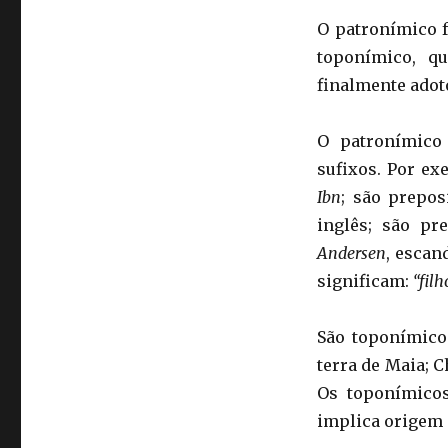
O patronímico f
toponímico, q
finalmente adoto
O patronímico 
sufixos. Por ex
Ibn
; são prepos
inglês; são pr
Andersen
, escan
significam:
“filh
São toponímicos
terra de Maia; C
Os toponímico
implica origem