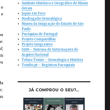
Instituto Histórico e Geográfico de Minas
 o
Gerais
Japão em Foco
 e
Madrugada Genealógica
Museu da Imigração do Estado de São
Paulo
Paróquias de Portugal
ou
Projeto Compartilhar
e:
Projeto Imigrantes
ld
,
SIAN – Sistema de Informações do
Arquivo Nacional
m
Telmo Tomio – Genealogia e História
es
Tombo.pt – Registros Paroquiais
da
c.
JÁ COMPROU O SEU?…
ão