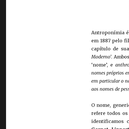
Antroponímia é
em 1887 pelo f
capítulo de su
Moderno’
. Ambos
‘nome’, e
anthr
nomes próprios e
em particular o 
aos nomes de pess
O nome, generi
refere todos o
identificamos 