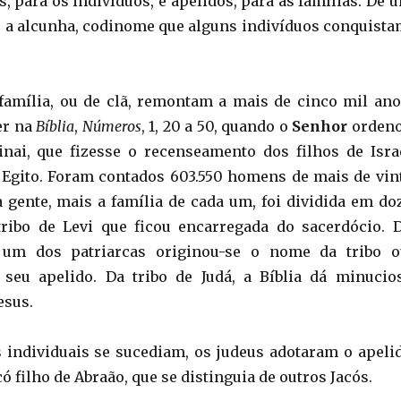
, para os indivíduos, e apelidos, para as famílias. De 
re a alcunha, codinome que alguns indivíduos conquista
família, ou de clã, remontam a mais de cinco mil ano
er na
Bíblia
,
Números
, 1, 20 a 50, quando o
Senhor
orden
inai, que fizesse o recenseamento dos filhos de Isra
 Egito. Foram contados 603.550 homens de mais de vin
a gente, mais a família de cada um, foi dividida em do
tribo de Levi que ficou encarregada do sacerdócio. 
um dos patriarcas originou-se o nome da tribo o
seu apelido. Da tribo de Judá, a Bíblia dá minucio
esus.
individuais se sucediam, os judeus adotaram o apeli
ó filho de Abraão, que se distinguia de outros Jacós.