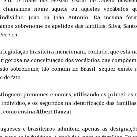
t
em:
‘O Nome das Pessoas Físicas no Direito Brasileir
e chamamos nome aquele ou aqueles vocábulos q
 indivíduo: João ou João Antonio. Da mesma for
amos sobrenome os apelidos das famílias: Silva, Santo
Pereira.
a legislação brasileira mencionam, contudo, que esta n
 rigorosa na conceituação dos vocábulos que compõem
são sobrenome, tão comum no Brasil, sequer existe 
e de fato.
stinguem prenomes e nomes, utilizando os primeiros 
 indivíduo, e os segundos na identificação das famílias
e, como ensina
Albert Dauzat
.
tugueses e brasileiros admitem apenas as designaçõ