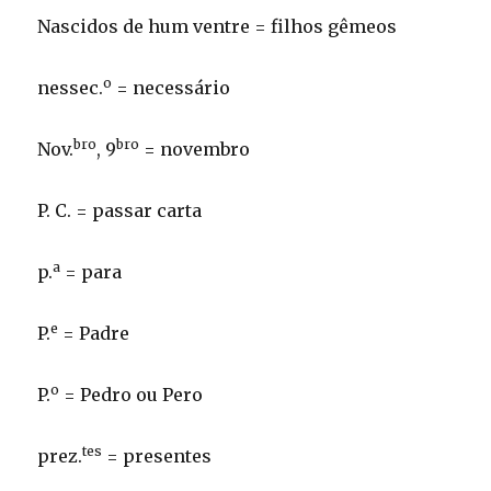
Nascidos de hum ventre = filhos gêmeos
o
nessec.
= necessário
bro
bro
Nov.
, 9
= novembro
P. C. = passar carta
a
p.
= para
e
P.
= Padre
o
P.
= Pedro ou Pero
tes
prez.
= presentes