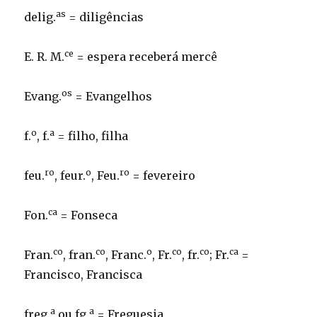
as
delig.
= diligências
ce
E. R. M.
= espera receberá mercê
os
Evang.
= Evangelhos
o
a
f.
, f.
= filho, filha
ro
o
ro
feu.
, feur.
, Feu.
= fevereiro
ca
Fon.
= Fonseca
co
co
o
co
co
ca
Fran.
, fran.
, Franc.
, Fr.
, fr.
; Fr.
=
Francisco, Francisca
a
a
freg.
ou fg.
= Freguesia