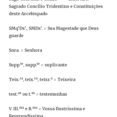
Sagrado Concílio Tridentino e Constituições
deste Arcebispado
SMq’Ds’., SMDs’. = Sua Magestade que Deus
guarde
Snra. = Senhora
te
te
Supp.
, supp.
= suplicante
ra
ra
a
Teix.
, teix.
, teixr.
= Teixeira
as
as
test.
ou t.
= testemunhas
ma
ma
V. Ill.
e R.
= Vossa Ilustríssima e
Reverendíssima