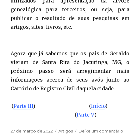
utilizados para apresentação da árvore
genealógica para terceiros, ou seja, para
publicar o resultado de suas pesquisas em
artigos, sites, livros, etc.
Agora que já sabemos que os pais de Geraldo
vieram de Santa Rita do Jacutinga, MG, o
próximo passo será arregimentar mais
informações acerca de seus avós junto ao
Cartório de Registro Civil daquela cidade.
(
Parte III
) (
Início
)
(
Parte V
)
Publicado
27 de março de 2022
Categorias
Artigos
Deixe um comentário
em
em
Como