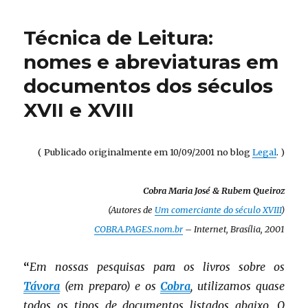
montar
uma
Técnica de Leitura:
Árvore
Genealó
nomes e abreviaturas em
(
documentos dos séculos
IV
)
XVII e XVIII
( Publicado originalmente em 10/09/2001 no blog
Legal
. )
Cobra Maria José & Rubem Queiroz
(Autores de
Um comerciante do século XVIII
)
COBRA.PAGES.nom.br
– Internet, Brasília, 2001
“
Em nossas pesquisas para os livros sobre os
Távora
(em preparo) e os
Cobra
, utilizamos quase
todos os tipos de documentos listados abaixo. O