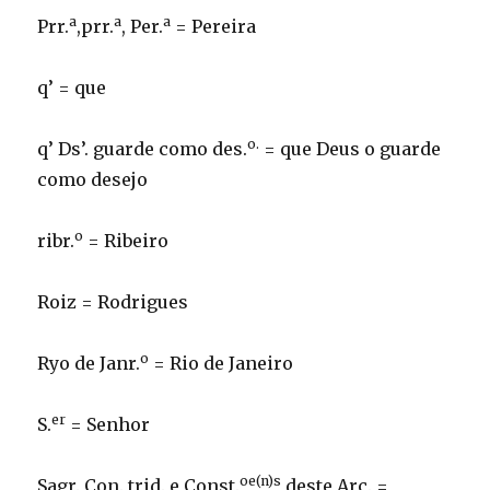
a
a
a
Prr.
,prr.
, Per.
= Pereira
q’ = que
o.
q’ Ds’. guarde como des.
= que Deus o guarde
como desejo
o
ribr.
= Ribeiro
Roiz = Rodrigues
o
Ryo de Janr.
= Rio de Janeiro
er
S.
= Senhor
oe(n)s
Sagr. Con. trid. e Const.
deste Arc. =