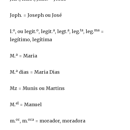
Joph. = Joseph ou José
o
o
a
a
ta
ma
l.
, ou legit.
, legit.
, legt.
, leg.
, leg.
=
legítimo, legítima
a
M.
= Maria
a
M.
dias = Maria Dias
Mz = Munis ou Martins
el
M.
= Manuel
or
ora
m.
, m.
= morador, moradora