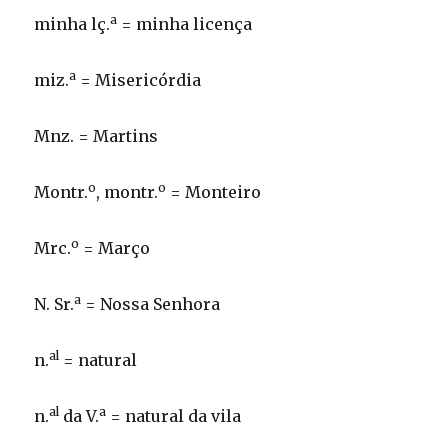
a
minha lç.
= minha licença
a
miz.
= Misericórdia
Mnz. = Martins
o
o
Montr.
, montr.
= Monteiro
o
Mrc.
= Março
a
N. Sr.
= Nossa Senhora
al
n.
= natural
al
a
n.
da V.
= natural da vila