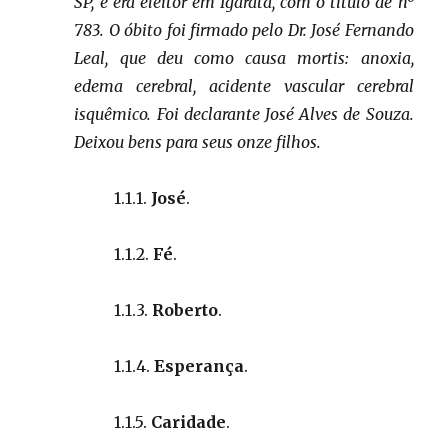
SP, e era eleitor em Igaratá, com o título de nº
783. O óbito foi firmado pelo Dr. José Fernando
Leal, que deu como causa mortis: anoxia,
edema cerebral, acidente vascular cerebral
isquêmico. Foi declarante José Alves de Souza.
Deixou bens para seus onze filhos.
1.1.1.
José
.
1.1.2.
Fé
.
1.1.3.
Roberto
.
1.1.4.
Esperança
.
1.1.5.
Caridade
.