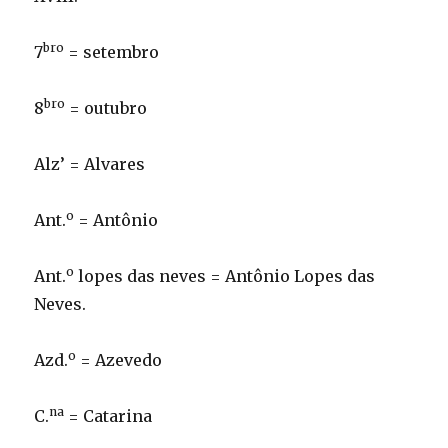
bro
7
= setembro
bro
8
= outubro
Alz’ = Alvares
o
Ant.
= Antônio
o
Ant.
lopes das neves = Antônio Lopes das
Neves.
o
Azd.
= Azevedo
na
C.
= Catarina