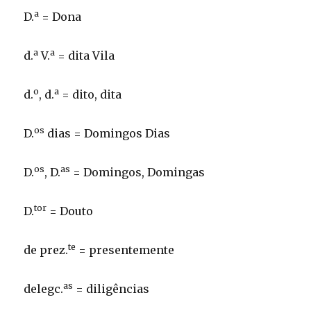
a
D.
= Dona
a
a
d.
V.
= dita Vila
o
a
d.
, d.
= dito, dita
os
D.
dias = Domingos Dias
os
as
D.
, D.
= Domingos, Domingas
tor
D.
= Douto
te
de prez.
= presentemente
as
delegc.
= diligências