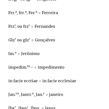
a
a
a
Frr.
, frr.
, Fer.
= Ferreira
Frz’, ou frz’ = Fernandes
Glz’ ou glz’ = Gonçalves
o
Im.
= Jerônimo
to
impedim.
– = impedimento
in facie ecctiae = in facie ecclesiae
ro
o
r
Jan.
, Janrr.
, Jan.
= janeiro
Jhs’., ihus’., Jhus. = Jesus