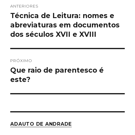
Navegação
ANTERIORES
de
Técnica de Leitura: nomes e
Post
abreviaturas em documentos
anterior:
Post
dos séculos XVII e XVIII
PRÓXIMO
Que raio de parentesco é
Próximo
este?
post:
ADAUTO DE ANDRADE