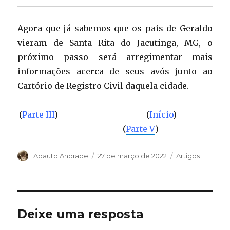
Agora que já sabemos que os pais de Geraldo
vieram de Santa Rita do Jacutinga, MG, o
próximo passo será arregimentar mais
informações acerca de seus avós junto ao
Cartório de Registro Civil daquela cidade.
(
Parte III
) (
Início
)
(
Parte V
)
Autor
Adauto Andrade
Publicado
27 de março de 2022
Categorias
Artigos
em
Deixe uma resposta