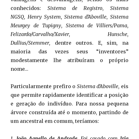
conhecidos:
Sistema de Registro
,
Sistema
NGSQ
,
Henry System
,
Sistema d’Aboville
,
Sistema
Meurgey de Tupigny
,
Sistema de Villiers/Pama
,
Felizardo/Carvalho/Xavier
,
Hunsche
,
Dullius/Stemmer
, dentre outros. E, sim, na
maioria das vezes seus “inventores”
modestamente lhe atribuíram o próprio
nome…
Particularmente prefiro o
Sistema d’Aboville
, eis
que permite rapidamente identificar a posição
e geração do indivíduo. Para nossa pequena
árvore construída até o momento, partindo de
um ancestral em comum, teríamos:
1.
João Agnello de Andrade
. Foi casado com
Iria