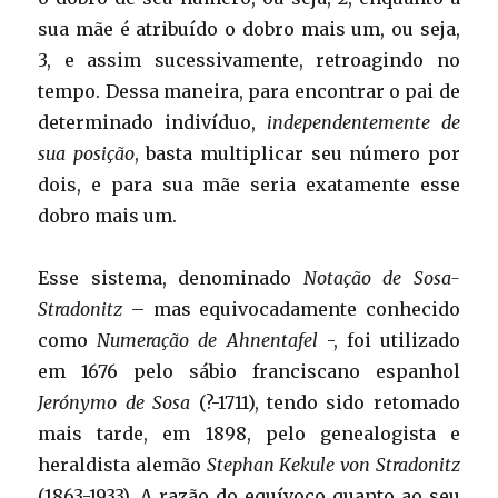
sua mãe é atribuído o dobro mais um, ou seja,
3, e assim sucessivamente, retroagindo no
tempo. Dessa maneira, para encontrar o pai de
determinado indivíduo,
independentemente de
sua posição
, basta multiplicar seu número por
dois, e para sua mãe seria exatamente esse
dobro mais um.
Esse sistema, denominado
Notação de Sosa-
Stradonitz
– mas equivocadamente conhecido
como
Numeração de Ahnentafel
-, foi utilizado
em 1676 pelo sábio franciscano espanhol
Jerónymo de Sosa
(?-1711), tendo sido retomado
mais tarde, em 1898, pelo genealogista e
heraldista alemão
Stephan Kekule von Stradonitz
(1863-1933). A razão do equívoco quanto ao seu