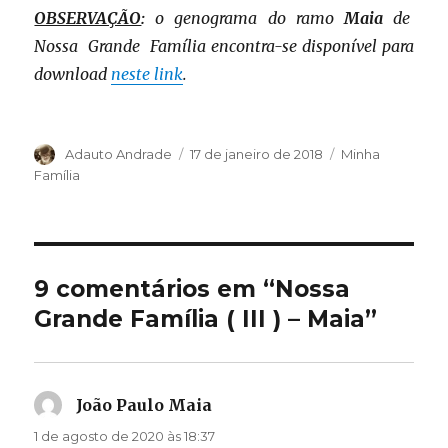
OBSERVAÇÃO
:
o genograma do ramo
Maia
de
Nossa Grande Família encontra-se disponível para
download
neste link
.
Autor
Adauto Andrade
Publicado
17 de janeiro de 2018
Categorias
Minha
em
Família
9 comentários em “Nossa
Grande Família ( III ) – Maia”
João Paulo Maia
disse:
1 de agosto de 2020 às 18:37