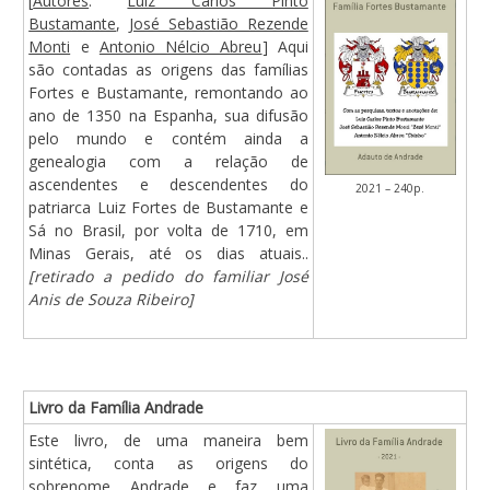
[
Autores
:
Luiz Carlos Pinto
Bustamante
,
José Sebastião Rezende
Monti
e
Antonio Nélcio Abreu
] Aqui
são contadas as origens das famílias
Fortes e Bustamante, remontando ao
ano de 1350 na Espanha, sua difusão
pelo mundo e contém ainda a
genealogia com a relação de
ascendentes e descendentes do
2021 – 240p.
patriarca Luiz Fortes de Bustamante e
Sá no Brasil, por volta de 1710, em
Minas Gerais, até os dias atuais..
[retirado a pedido do familiar José
Anis de Souza Ribeiro]
Livro da Família Andrade
Este livro, de uma maneira bem
sintética, conta as origens do
sobrenome Andrade e faz uma