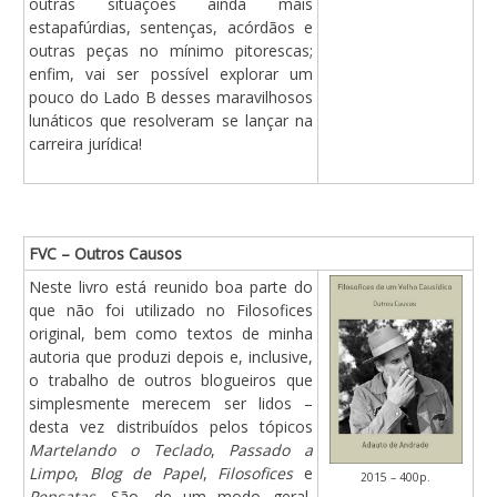
outras situações ainda mais
estapafúrdias, sentenças, acórdãos e
outras peças no mínimo pitorescas;
enfim, vai ser possível explorar um
pouco do Lado B desses maravilhosos
lunáticos que resolveram se lançar na
carreira jurídica!
FVC – Outros Causos
Neste livro está reunido boa parte do
que não foi utilizado no Filosofices
original, bem como textos de minha
autoria que produzi depois e, inclusive,
o trabalho de outros blogueiros que
simplesmente merecem ser lidos –
desta vez distribuídos pelos tópicos
Martelando o Teclado
,
Passado a
Limpo
,
Blog de Papel
,
Filosofices
e
2015 – 400p.
Pensatas
. São, de um modo geral,