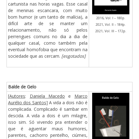
cartunista nas horas vagas. Esse casal
de meninas escancara, com muito
bom humor (e um tanto de malícia), a
2016, Vol. I – 180p.
difícil arte de se manter um
2021, Vol. II – 184p.
relacionamento, não só pelos
2021, Vol. III – 172p.
perrengues comuns no dia a dia de
qualquer casal, como também pela
eventual homofobia que encontram na
sociedade que as cercam.
[esgotados]
Balde de Gelo
[
Autores
:
Daniela Macedo
e
Marco
Aurélio dos Santos
] A vida a dois não é
complicada. Complicado é sambar em
descida. A vida a dois é um milagre,
isso sim. Só vivendo pra entender o
que é aguentar maus humores,
parentes, cachorro pentelho, ciúmes,