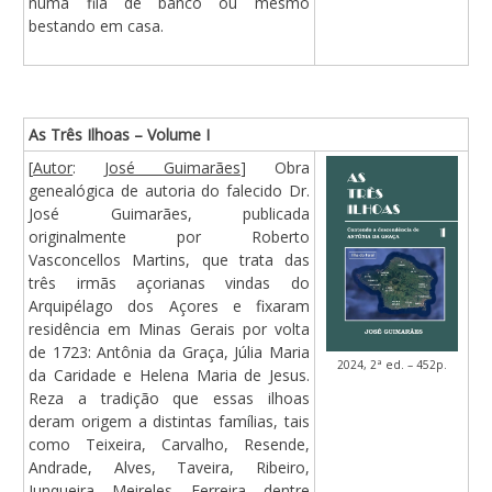
numa fila de banco ou mesmo
bestando em casa.
As Três Ilhoas – Volume I
[
Autor
:
José Guimarães
] Obra
genealógica de autoria do falecido Dr.
José Guimarães, publicada
originalmente por Roberto
Vasconcellos Martins, que trata das
três irmãs açorianas vindas do
Arquipélago dos Açores e fixaram
residência em Minas Gerais por volta
de 1723: Antônia da Graça, Júlia Maria
2024, 2ª ed. – 452p.
da Caridade e Helena Maria de Jesus.
Reza a tradição que essas ilhoas
deram origem a distintas famílias, tais
como Teixeira, Carvalho, Resende,
Andrade, Alves, Taveira, Ribeiro,
Junqueira, Meireles, Ferreira, dentre