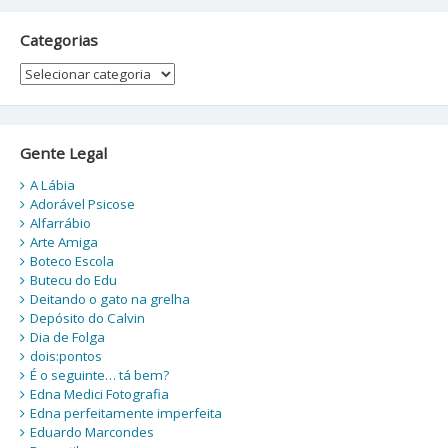
Categorias
Categorias
Gente Legal
A Lábia
Adorável Psicose
Alfarrábio
Arte Amiga
Boteco Escola
Butecu do Edu
Deitando o gato na grelha
Depósito do Calvin
Dia de Folga
dois:pontos
É o seguinte… tá bem?
Edna Medici Fotografia
Edna perfeitamente imperfeita
Eduardo Marcondes