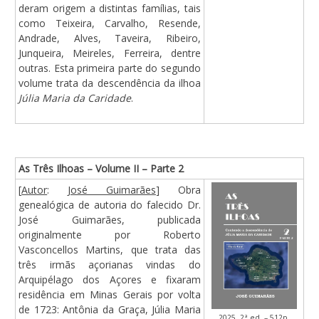
deram origem a distintas famílias, tais
como Teixeira, Carvalho, Resende,
Andrade, Alves, Taveira, Ribeiro,
Junqueira, Meireles, Ferreira, dentre
outras. Esta primeira parte do segundo
volume trata da descendência da ilhoa
Júlia Maria da Caridade
.
As Três Ilhoas – Volume II – Parte 2
[
Autor
:
José Guimarães
] Obra
genealógica de autoria do falecido Dr.
José Guimarães, publicada
originalmente por Roberto
Vasconcellos Martins, que trata das
três irmãs açorianas vindas do
Arquipélago dos Açores e fixaram
residência em Minas Gerais por volta
de 1723: Antônia da Graça, Júlia Maria
2025, 2ª ed. – 512p.