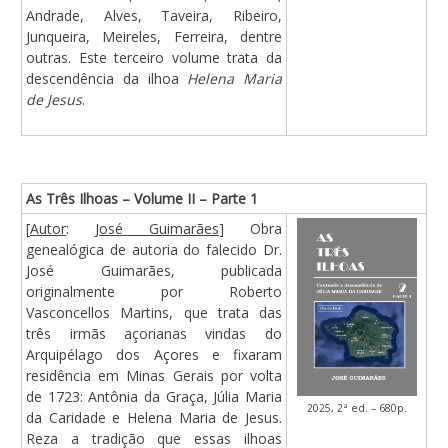
Andrade, Alves, Taveira, Ribeiro,
Junqueira, Meireles, Ferreira, dentre
outras. Este terceiro volume trata da
descendência da ilhoa
Helena Maria
de Jesus
.
As Três Ilhoas – Volume II – Parte 1
[
Autor
:
José Guimarães
] Obra
genealógica de autoria do falecido Dr.
José Guimarães, publicada
originalmente por Roberto
Vasconcellos Martins, que trata das
três irmãs açorianas vindas do
Arquipélago dos Açores e fixaram
residência em Minas Gerais por volta
de 1723: Antônia da Graça, Júlia Maria
2025, 2ª ed. – 680p.
da Caridade e Helena Maria de Jesus.
Reza a tradição que essas ilhoas