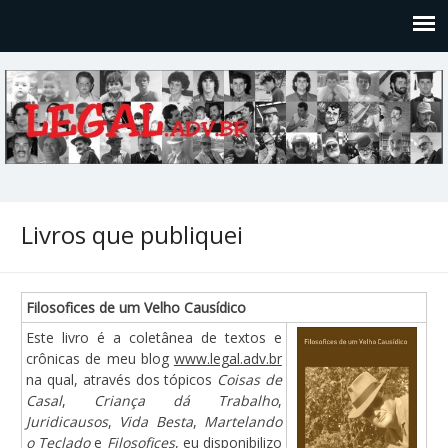
Legal
Filosofices de um Velho Causídico
Livros que publiquei
Filosofices de um Velho Causídico
Este livro é a coletânea de textos e
crônicas de meu blog
www.legal.adv.br
na qual, através dos tópicos
Coisas de
Casal
,
Criança dá Trabalho
,
Juridicausos
,
Vida Besta
,
Martelando
o Teclado
e
Filosofices
, eu disponibilizo