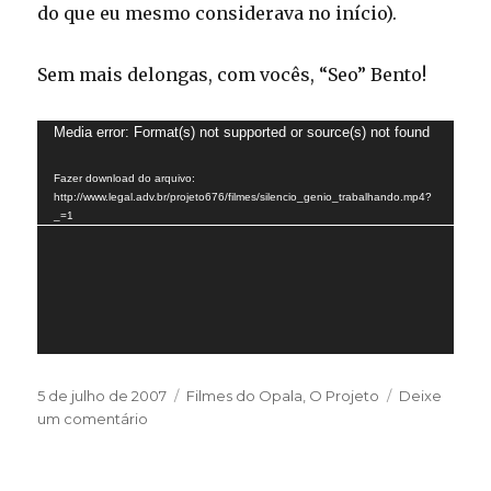
do que eu mesmo considerava no início).
Sem mais delongas, com vocês, “Seo” Bento!
Tocador
Media error: Format(s) not supported or source(s) not found
de
Fazer download do arquivo:
vídeo
http://www.legal.adv.br/projeto676/filmes/silencio_genio_trabalhando.mp4?
_=1
Publicado
Categorias
5 de julho de 2007
Filmes do Opala
,
O Projeto
Deixe
em
em
um comentário
Silêncio…
Gênio
trabalhando!