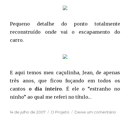
Pequeno detalhe do ponto totalmente
reconstruído onde vai o escapamento do
carro.
E aqui temos meu caçulinha, Jean, de apenas
três anos, que ficou fuçando em todos os
cantos
o dia inteiro
. É ele o “estranho no
ninho” ao qual me referi no título…
Publicado
Categorias
em
14 de julho de 2007
O Projeto
Deixe um comentário
em
Um
estran
no