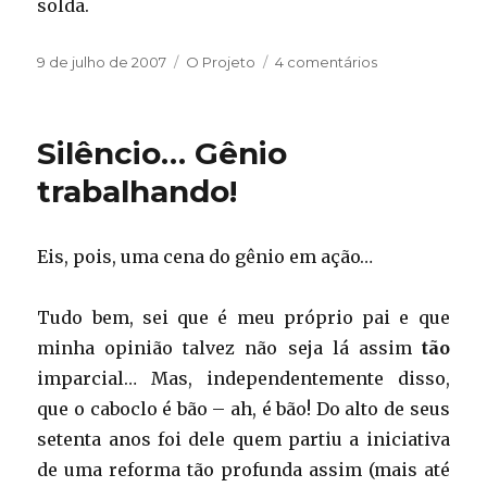
solda.
Publicado
Categorias
em
9 de julho de 2007
O Projeto
4 comentários
em
Começando
a
tomar
Silêncio… Gênio
forma
trabalhando!
Eis, pois, uma cena do gênio em ação…
Tudo bem, sei que é meu próprio pai e que
minha opinião talvez não seja lá assim
tão
imparcial… Mas, independentemente disso,
que o caboclo é bão – ah, é bão! Do alto de seus
setenta anos foi dele quem partiu a iniciativa
de uma reforma tão profunda assim (mais até