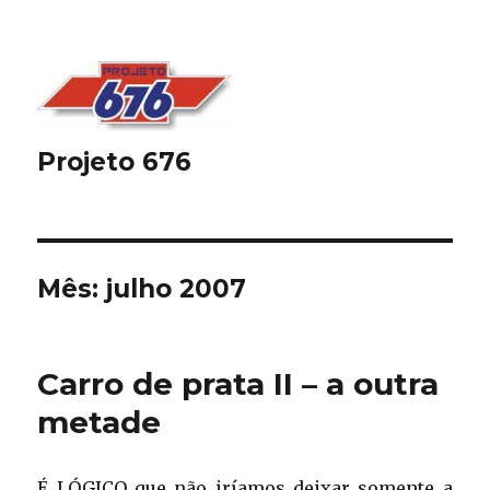
Projeto 676
Mês:
julho 2007
Carro de prata II – a outra
metade
É LÓGICO que não iríamos deixar somente a