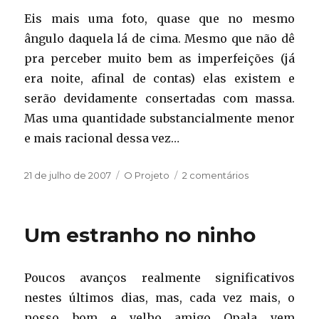
Eis mais uma foto, quase que no mesmo
ângulo daquela lá de cima. Mesmo que não dê
pra perceber muito bem as imperfeições (já
era noite, afinal de contas) elas existem e
serão devidamente consertadas com massa.
Mas uma quantidade substancialmente menor
e mais racional dessa vez…
Publicado
Categorias
em
21 de julho de 2007
O Projeto
2 comentários
em
Carro
de
prata
Um estranho no ninho
Poucos avanços realmente significativos
nestes últimos dias, mas, cada vez mais, o
nosso bom e velho amigo Opala vem