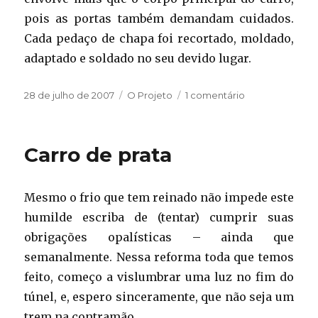
pois as portas também demandam cuidados.
Cada pedaço de chapa foi recortado, moldado,
adaptado e soldado no seu devido lugar.
Publicado
Categorias
em
28 de julho de 2007
O Projeto
1 comentário
em
Carro
de
prata
Carro de prata
II
–
a
Mesmo o frio que tem reinado não impede este
outra
metade
humilde escriba de (tentar) cumprir suas
obrigações opalísticas – ainda que
semanalmente. Nessa reforma toda que temos
feito, começo a vislumbrar uma luz no fim do
túnel, e, espero sinceramente, que não seja um
trem na contramão…