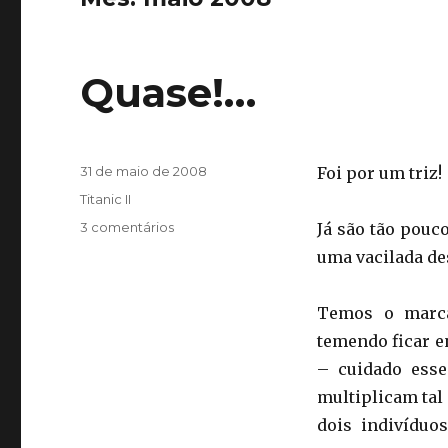
Quase!…
Publicado
31 de maio de 2008
Foi por um triz!
em
Categorias
Titanic II
em
3 comentários
Já são tão pouc
Quase!…
uma vacilada de
Temos o marca
temendo ficar e
– cuidado esse
multiplicam tal 
dois indivíduo