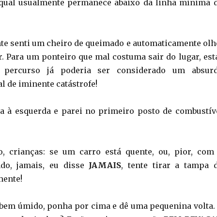
 qual usualmente permanece abaixo da linha mínima 
nte senti um cheiro de queimado e automaticamente olh
. Para um ponteiro que mal costuma sair do lugar, est
percurso já poderia ser considerado um absur
l de iminente catástrofe!
a à esquerda e parei no primeiro posto de combustív
o, crianças: se um carro está quente, ou, pior, com
ndo, jamais, eu disse
JAMAIS
, tente tirar a tampa 
mente!
bem úmido, ponha por cima e dê uma pequenina volta.