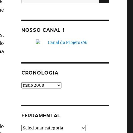
R.
por:
ue
NOSSO CANAL !
s,
do
ma
CRONOLOGIA
Cronologia
FERRAMENTAL
do
Ferramental