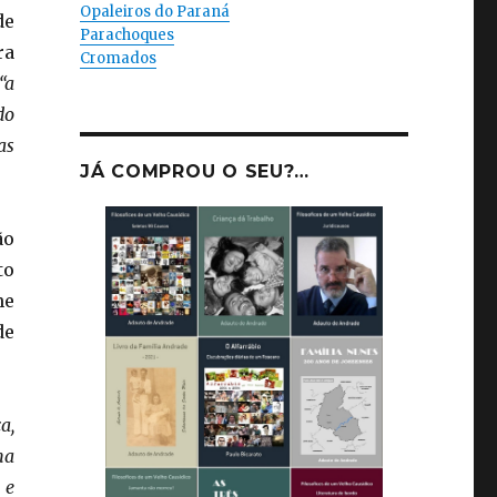
Opaleiros do Paraná
de
Parachoques
ra
Cromados
“a
do
as
JÁ COMPROU O SEU?…
ão
to
ne
de
a,
ma
 e