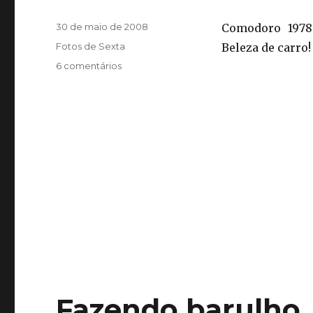
Publicado
30 de maio de 2008
Comodoro 1978 
em
Categorias
Fotos de Sexta
Beleza de carro!
em
6 comentários
Sexta-
fotos
XIV
Fazendo barulho