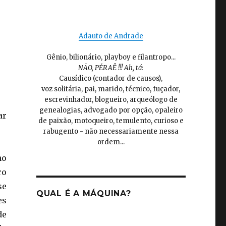
Adauto de Andrade
Gênio, bilionário, playboy e filantropo...
NÃO, PÉRAÊ !!! Ah, tá:
Causídico (contador de causos),
voz solitária, pai, marido, técnico, fuçador,
escrevinhador, blogueiro, arqueólogo de
genealogias, advogado por opção, opaleiro
ar
de paixão, motoqueiro, temulento, curioso e
rabugento - não necessariamente nessa
ordem...
ho
ro
se
QUAL É A MÁQUINA?
es
de