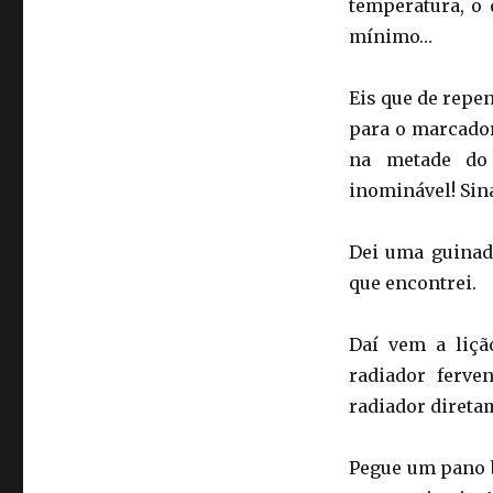
temperatura, o
mínimo…
Eis que de repe
para o marcador
na metade do 
inominável! Sina
Dei uma guinad
que encontrei.
Daí vem a liçã
radiador ferve
radiador direta
Pegue um pano 