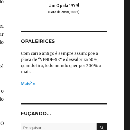
do
Um Opala 1979!
(Foto de 20/01/2007)
ei
ar
OPALEIRICES
do
Com carro antigo é sempre assim: põe a
placa de “VENDE-SE” e desvaloriza 50%;
quando tira, todo mundo quer por 200% a
el
mais…
Mais? »
 o
do
FUÇANDO…
 O
PESQUISA
Pesquisar