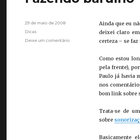
Publicado
29 de maio de 2008
Ainda que eu n
em
Categorias
Dicas
deixei claro e
em
Deixe um comentário
certeza – se faz
Fazendo
barulho
Como estou long
pela frente), p
Paulo já havia 
nos comentári
bom link sobre 
Trata-se de um
sobre
sonorizaç
Basicamente el