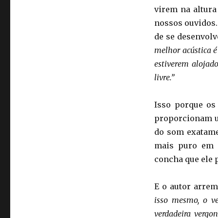
virem na altura
nossos ouvidos.
de se desenvolv
melhor acústica é
estiverem alojad
livre.”
Isso porque os 
proporcionam u
do som exatame
mais puro em f
concha que ele 
E o autor arre
isso mesmo, o v
verdadeira verg