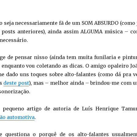
ão seja necessariamente fã de um SOM ABSURDO (como 
m posts anteriores), ainda assim ALGUMA música – c
 necessário.
e de pensar nisso (ainda tem muita funilaria e pintu
or enquanto vou coletando as dicas. O amigo opaleiro Jo
me dado uns toques sobre alto-falantes (como dá pra v
os
deste post
), mas – melhor ainda – brindou-me com 
sonorização.
 pequeno artigo de autoria de Luís Henrique Tamu
ão automotiva
.
e questiona o porquê de os alto-falantes usualmen