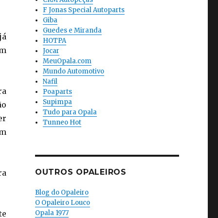
F Jonas Special Autoparts
Giba
Guedes e Miranda
já
HOTPA
om
Jocar
MeuOpala.com
Mundo Automotivo
Nafil
ra
Poaparts
Supimpa
ão
Tudo para Opala
er
Tunneo Hot
um
OUTROS OPALEIROS
ra
Blog do Opaleiro
O Opaleiro Louco
te
Opala 1977