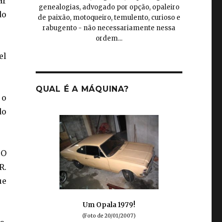
ar
genealogias, advogado por opção, opaleiro
do
de paixão, motoqueiro, temulento, curioso e
rabugento - não necessariamente nessa
ordem...
el
QUAL É A MÁQUINA?
 o
do
 O
R.
ue
Um Opala 1979!
(Foto de 20/01/2007)