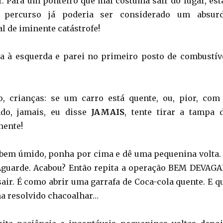
. Para um ponteiro que mal costuma sair do lugar, est
percurso já poderia ser considerado um absur
l de iminente catástrofe!
a à esquerda e parei no primeiro posto de combustív
o, crianças: se um carro está quente, ou, pior, com
ndo, jamais, eu disse
JAMAIS
, tente tirar a tampa 
mente!
bem úmido, ponha por cima e dê uma pequenina volta.
 Aguarde. Acabou? Então repita a operação BEM DEVAGA
sair. É como abrir uma garrafa de Coca-cola quente. E q
a resolvido chacoalhar…