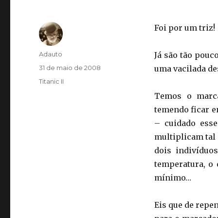
Foi por um triz!
Autor
Adauto
Já são tão pouc
Publicado
31 de maio de 2008
uma vacilada de
em
Categorias
Titanic II
Temos o marca
temendo ficar e
– cuidado esse
multiplicam tal 
dois indivíduo
temperatura, o
mínimo…
Eis que de repe