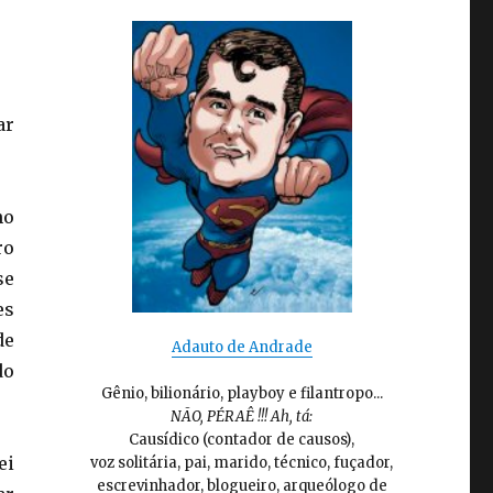
ar
ho
ro
se
es
de
Adauto de Andrade
do
Gênio, bilionário, playboy e filantropo...
NÃO, PÉRAÊ !!! Ah, tá:
Causídico (contador de causos),
ei
voz solitária, pai, marido, técnico, fuçador,
escrevinhador, blogueiro, arqueólogo de