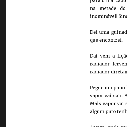
para o marcador
na metade do 
inominável! Sina
Dei uma guinad
que encontrei.
Daí vem a liçã
radiador ferve
radiador direta
Pegue um pano 
vapor vai sair.
Mais vapor vai 
algum puto tenh