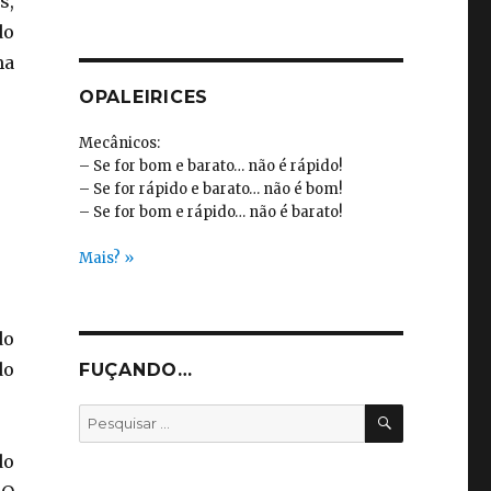
s,
do
ma
OPALEIRICES
Mecânicos:
– Se for bom e barato… não é rápido!
– Se for rápido e barato… não é bom!
– Se for bom e rápido… não é barato!
Mais? »
do
do
FUÇANDO…
PESQUISA
Pesquisar
por:
do