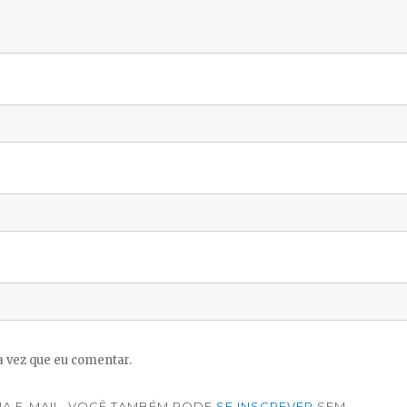
 vez que eu comentar.
A E-MAIL. VOCÊ TAMBÉM PODE
SE INSCREVER
SEM