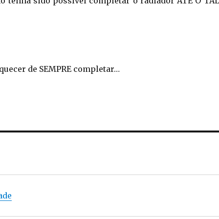
o tenha sido possível completar o radiador ATÉ O TA
esquecer de SEMPRE completar…
ade