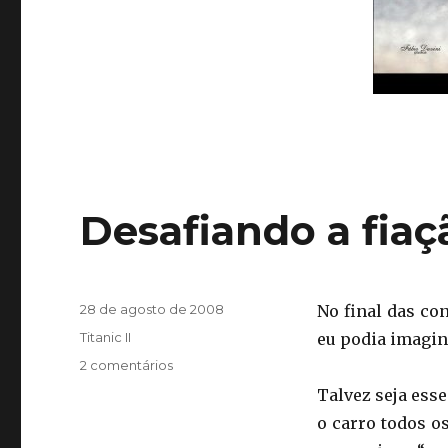
Desafiando a fiaç
Publicado
28 de agosto de 2008
No final das co
em
Categorias
Titanic II
eu podia imagin
em
2 comentários
Desafiando
Talvez seja ess
a
o carro todos o
fiação