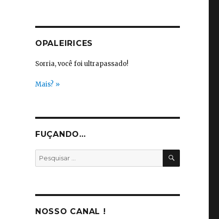
OPALEIRICES
Sorria, você foi ultrapassado!
Mais? »
FUÇANDO…
PESQUISA
Pesquisar
por:
NOSSO CANAL !