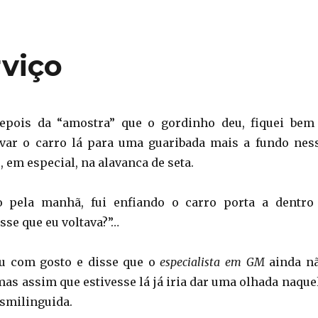
rviço
depois da “amostra” que o gordinho deu, fiquei bem
evar o carro lá para uma guaribada mais a fundo nes
e, em especial, na alavanca de seta.
o pela manhã, fui enfiando o carro porta a dentro
sse que eu voltava?”…
iu com gosto e disse que o
especialista em GM
ainda n
mas assim que estivesse lá já iria dar uma olhada naque
esmilinguida.