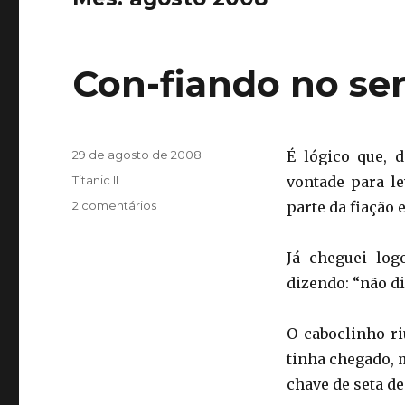
Con-fiando no se
Publicado
29 de agosto de 2008
É lógico que, 
em
Categorias
Titanic II
vontade para l
em
2 comentários
parte da fiação 
Con-
fiando
Já cheguei log
no
serviço
dizendo: “não di
O caboclinho r
tinha chegado, 
chave de seta d