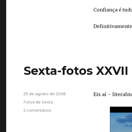
Confiança é tudo
Definitivamente
Sexta-fotos XXVII
Publicado
29 de agosto de 2008
Eis aí – litera
em
Categorias
Fotos de Sexta
em
2 comentários
Sexta-
fotos
XXVII