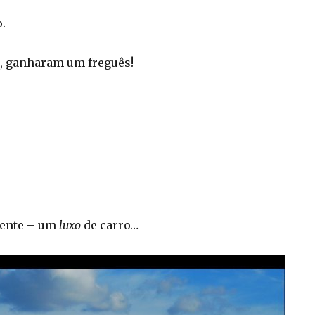
.
, ganharam um freguês!
lmente – um
luxo
de carro…