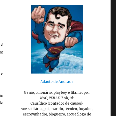
 à
sa
 e
Adauto de Andrade
Gênio, bilionário, playboy e filantropo...
ão
NÃO, PÉRAÊ !!! Ah, tá:
la
Causídico (contador de causos),
voz solitária, pai, marido, técnico, fuçador,
escrevinhador, blogueiro, arqueólogo de