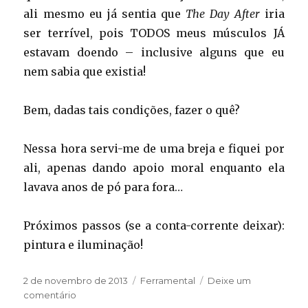
ali mesmo eu já sentia que
The Day After
iria
ser terrível, pois TODOS meus músculos JÁ
estavam doendo – inclusive alguns que eu
nem sabia que existia!
Bem, dadas tais condições, fazer o quê?
Nessa hora servi-me de uma breja e fiquei por
ali, apenas dando apoio moral enquanto ela
lavava anos de pó para fora…
Próximos passos (se a conta-corrente deixar):
pintura e iluminação!
Publicado
Categorias
2 de novembro de 2013
Ferramental
Deixe um
em
em
comentário