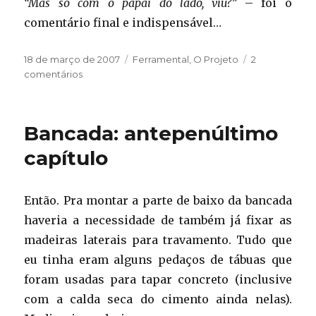
“Mas só com o papai do lado, viu?”
– foi o
comentário final e indispensável…
Publicado
Categorias
18 de março de 2007
Ferramental
,
O Projeto
2
em
em
comentários
Bancada:
penúltimo
capítulo
Bancada: antepenúltimo
capítulo
Então. Pra montar a parte de baixo da bancada
haveria a necessidade de também já fixar as
madeiras laterais para travamento. Tudo que
eu tinha eram alguns pedaços de tábuas que
foram usadas para tapar concreto (inclusive
com a calda seca do cimento ainda nelas).