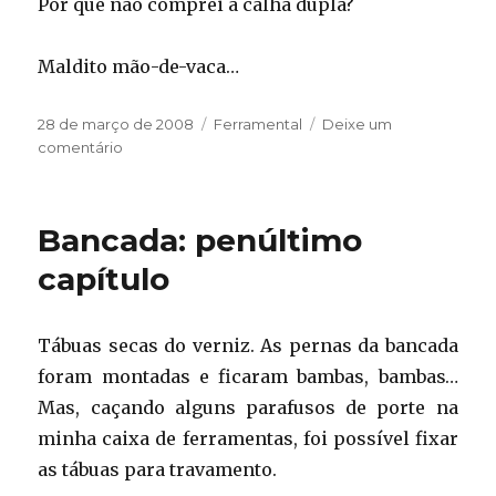
Por que não comprei a calha dupla?
Maldito mão-de-vaca…
Publicado
Categorias
28 de março de 2008
Ferramental
Deixe um
em
em
comentário
Alumiando
Bancada: penúltimo
capítulo
Tábuas secas do verniz. As pernas da bancada
foram montadas e ficaram bambas, bambas…
Mas, caçando alguns parafusos de porte na
minha caixa de ferramentas, foi possível fixar
as tábuas para travamento.