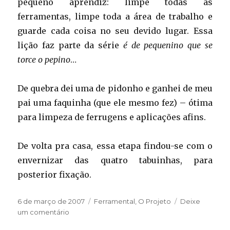
pequeno aprendiz: limpe todas as
ferramentas, limpe toda a área de trabalho e
guarde cada coisa no seu devido lugar. Essa
lição faz parte da série
é de pequenino que se
torce o pepino
…
De quebra dei uma de pidonho e ganhei de meu
pai uma faquinha (que ele mesmo fez) – ótima
para limpeza de ferrugens e aplicações afins.
De volta pra casa, essa etapa findou-se com o
envernizar das quatro tabuinhas, para
posterior fixação.
Publicado
Categorias
6 de março de 2007
Ferramental
,
O Projeto
Deixe
em
em
um comentário
Bancada: