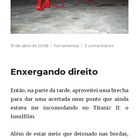
Publicado
Categorias
em
19 de abril de 2008
Ferramental
3 comentários
em
Cavaletean
Enxergando direito
Então, na parte da tarde, aproveitei uma brecha
para dar uma acertada num ponto que ainda
estava me incomodando no Titanic II: o
Insulfilm.
Além de estar meio que detonado nas bordas,