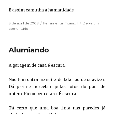
E assim caminha a humanidade…
Publicado
Categorias
9 de abril de 2008
Ferramental
,
Titanic II
Deixe um
em
em
comentário
Enxergando
direito
Alumiando
A garagem de casa é escura.
Não tem outra maneira de falar ou de suavizar.
Dá pra se perceber pelas fotos do post de
ontem. Ficou bem claro. É escura.
Tá certo que uma boa tinta nas paredes já