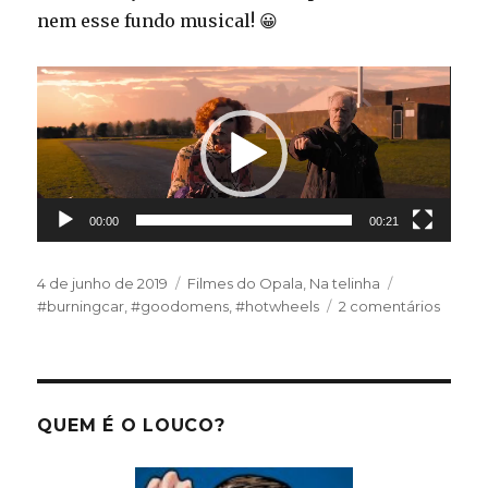
nem esse fundo musical! 😀
Tocador
de
vídeo
00:00
00:21
Publicado
Categorias
Tags
4 de junho de 2019
Filmes do Opala
,
Na telinha
em
em
#burningcar
,
#goodomens
,
#hotwheels
2 comentários
Hot
Wheel
QUEM É O LOUCO?