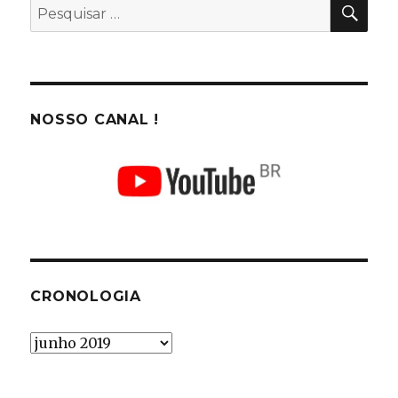
PES
Pesquisar
por:
NOSSO CANAL !
CRONOLOGIA
Cronologia