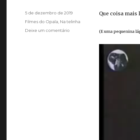
Publicado
5 de dezembro de 2019
Que coisa mais l
em
Categorias
Filmes do Opala
,
Na telinha
em
Deixe um comentário
(E uma pequenina lág
Nossos
comerciais,
Tocador
por
favor
de
vídeo