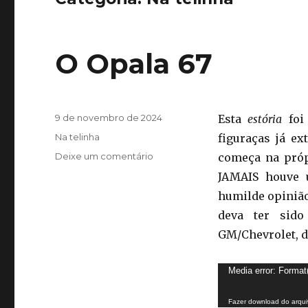
O Opala 67
Publicado
9 de novembro de 2024
Esta
estória
foi 
em
Categorias
Na telinha
figuraças já ex
em
Deixe um comentário
começa na próp
O
JAMAIS houve 
Opala
humilde opinião
67
deva ter sid
GM/Chevrolet, d
Media error: Format
Fazer download do arquiv