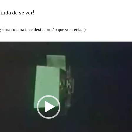
inda de se ver!
rima rola na face deste ancião que vos tecla…)