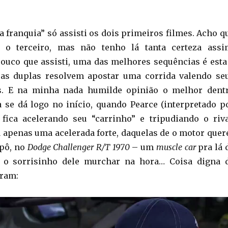
a franquia” só assisti os dois primeiros filmes. Acho q
 o terceiro, mas não tenho lá tanta certeza assi
pouco que assisti, uma das melhores sequências é esta
 as duplas resolvem apostar uma corrida valendo se
s. E na minha nada humilde opinião o melhor dent
 se dá logo no início, quando Pearce (interpretado p
 fica acelerando seu “carrinho” e tripudiando o riva
a apenas uma acelerada forte, daquelas de o motor quer
apô, no
Dodge Challenger R/T 1970
– um
muscle car
pra lá 
 o sorrisinho dele murchar na hora… Coisa digna 
iram:
Tocador
de