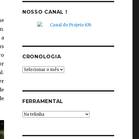
NOSSO CANAL !
ue
m.
 a
us
ro
CRONOLOGIA
or
Cronologia
l.
er
de
de
FERRAMENTAL
Ferramental