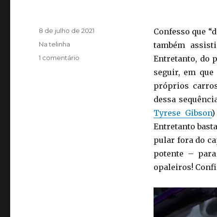
Publicado
8 de julho de 2021
Confesso que “d
em
Categorias
Na telinha
também assisti
em
1 comentário
Entretanto, do 
Sobre
seguir, em que
velozes
próprios carro
e
furiosos…
dessa sequência
Tyrese Gibson
)
Entretanto bast
pular fora do c
potente – para
opaleiros! Conf