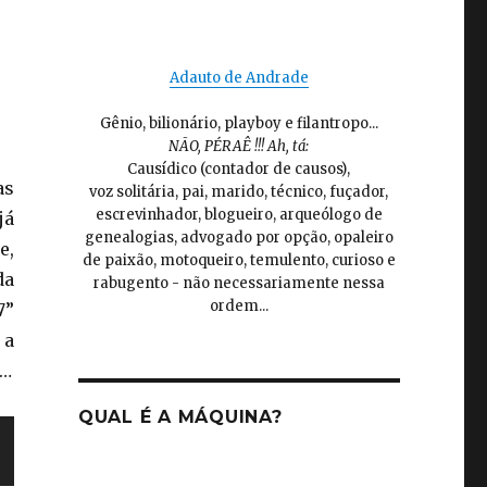
Adauto de Andrade
Gênio, bilionário, playboy e filantropo...
NÃO, PÉRAÊ !!! Ah, tá:
Causídico (contador de causos),
as
voz solitária, pai, marido, técnico, fuçador,
escrevinhador, blogueiro, arqueólogo de
já
genealogias, advogado por opção, opaleiro
e,
de paixão, motoqueiro, temulento, curioso e
da
rabugento - não necessariamente nessa
ordem...
7”
 a
o…
QUAL É A MÁQUINA?