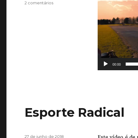
em
2 comentários
de
Hot
vídeo
Wheels
00:00
Esporte Radical
Publicado
27 de junho de 2018
Este vídeo é de