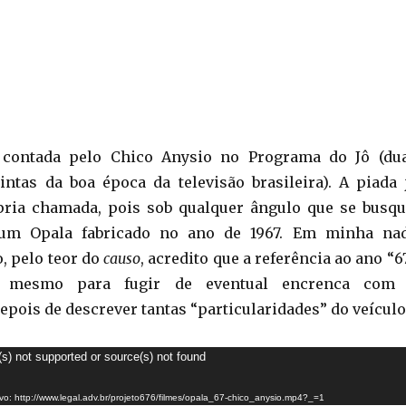
contada pelo Chico Anysio no Programa do Jô (du
tintas da boa época da televisão brasileira). A piada 
ria chamada, pois sob qualquer ângulo que se busqu
um Opala fabricado no ano de 1967. Em minha na
, pelo teor do
causo
, acredito que a referência ao ano “6
o mesmo para fugir de eventual encrenca com
epois de descrever tantas “particularidades” do veícul
(s) not supported or source(s) not found
Tocador
de
o: http://www.legal.adv.br/projeto676/filmes/opala_67-chico_anysio.mp4?_=1