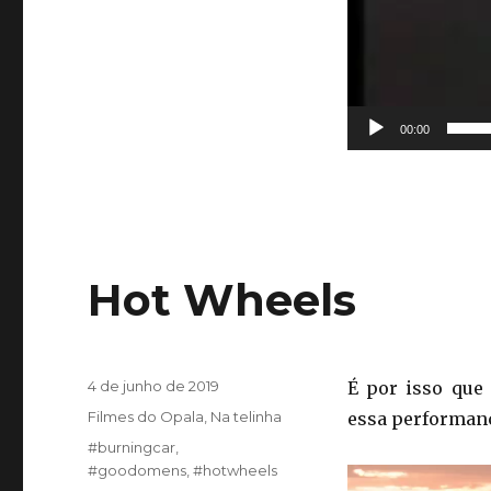
00:00
Hot Wheels
Publicado
4 de junho de 2019
É por isso que
em
Categorias
Filmes do Opala
,
Na telinha
essa performanc
Tags
#burningcar
,
#goodomens
,
#hotwheels
Tocador