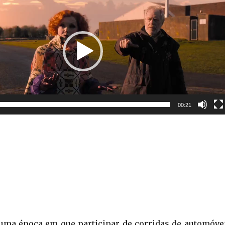
00:21
 uma época em que participar de corridas de automóve