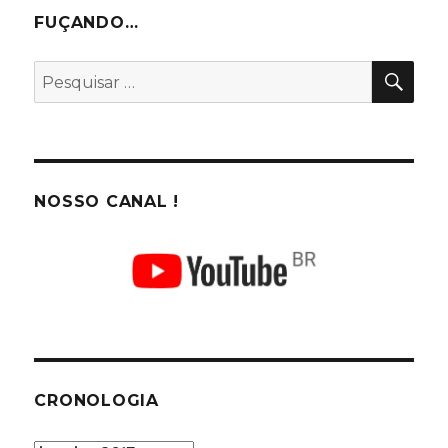
FUÇANDO…
PES
Pesquisar
por:
NOSSO CANAL !
CRONOLOGIA