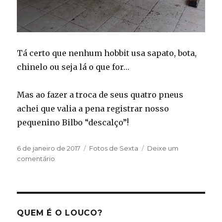
Tá certo que nenhum hobbit usa sapato, bota,
chinelo ou seja lá o que for…
Mas ao fazer a troca de seus quatro pneus
achei que valia a pena registrar nosso
pequenino Bilbo “descalço”!
Publicado
Categorias
6 de janeiro de 2017
Fotos de Sexta
Deixe um
em
em
comentário
Bilbo
Bolseiro
QUEM É O LOUCO?