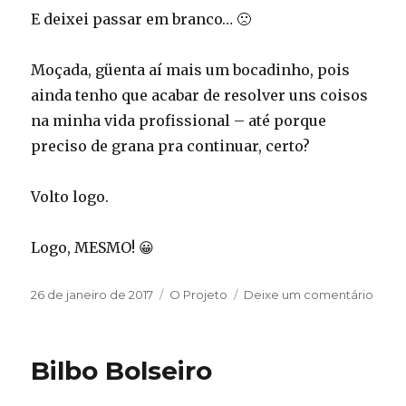
E deixei passar em branco… 🙁
Moçada, güenta aí mais um bocadinho, pois
ainda tenho que acabar de resolver uns coisos
na minha vida profissional – até porque
preciso de grana pra continuar, certo?
Volto logo.
Logo, MESMO! 😀
Publicado
Categorias
em
26 de janeiro de 2017
O Projeto
Deixe um comentário
em
DEZ
ANOS!
Bilbo Bolseiro