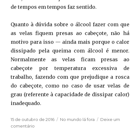
de tempos em tempos faz sentido.
Quanto à dúvida sobre o álcool fazer com que
as velas fiquem presas ao cabeçote, não há
motivo para isso — ainda mais porque o calor
dissipado pela queima com álcool é menor.
Normalmente as velas ficam presas ao
cabeçote por temperatura excessiva de
trabalho, fazendo com que prejudique a rosca
do cabeçote, como no caso de usar velas de
grau (referente à capacidade de dissipar calor)
inadequado.
Publicado
Categorias
15 de outubro de 2016
No mundo lá fora
Deixe um
em
em
comentário
Álcool
ou