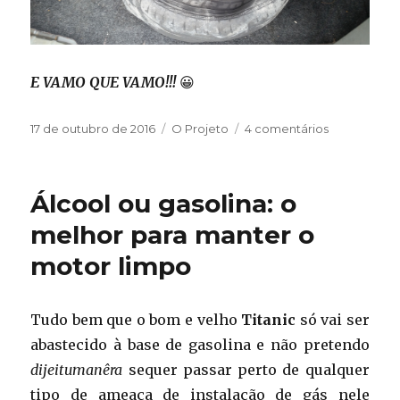
E VAMO QUE VAMO!!!
😀
Publicado
Categorias
em
17 de outubro de 2016
O Projeto
4 comentários
em
Cabô?
Álcool ou gasolina: o
melhor para manter o
motor limpo
Tudo bem que o bom e velho
Titanic
só vai ser
abastecido à base de gasolina e não pretendo
dijeitumanêra
sequer passar perto de qualquer
tipo de ameaça de instalação de gás nele