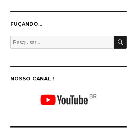
FUÇANDO…
PES
Pesquisar
por:
NOSSO CANAL !