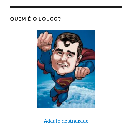
gasolina:
o
melhor
QUEM É O LOUCO?
para
manter
o
motor
limpo
Adauto de Andrade