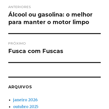
Navegação
ANTERIORES
de
Álcool ou gasolina: o melhor
Post
anterior:
para manter o motor limpo
Post
PRÓXIMO
Fusca com Fuscas
Próximo
post:
ARQUIVOS
janeiro 2026
outubro 2025