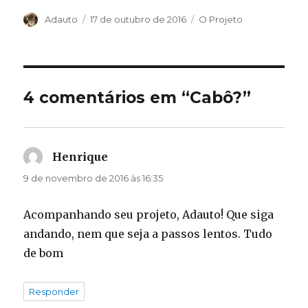
Autor
Publicado
Categorias
Adauto
17 de outubro de 2016
O Projeto
em
4 comentários em “Cabô?”
Henrique
disse:
9 de novembro de 2016 às 16:35
Acompanhando seu projeto, Adauto! Que siga
andando, nem que seja a passos lentos. Tudo
de bom
Responder