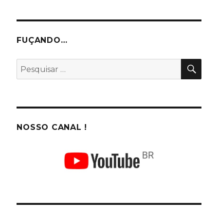
FUÇANDO…
PES
Pesquisar
por:
NOSSO CANAL !