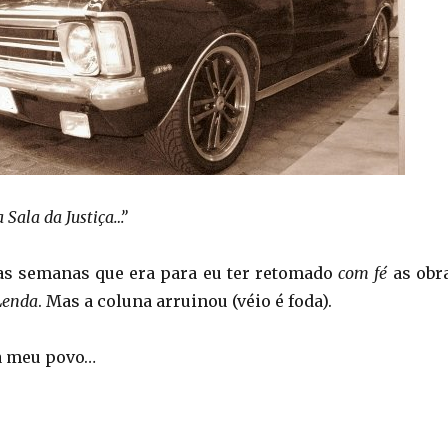
 Sala da Justiça…”
as semanas que era para eu ter retomado
com fé
as obr
Lenda
. Mas a coluna arruinou (véio é foda).
a meu povo…