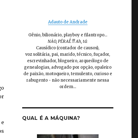
Adauto de Andrade
Gênio, bilionário, playboy e filantropo...
NÃO, PÉRAÊ !!! Ah, tá:
Causídico (contador de causos),
voz solitária, pai, marido, técnico, fuçador,
escrevinhador, blogueiro, arqueólogo de
genealogias, advogado por opção, opaleiro
de paixão, motoqueiro, temulento, curioso e
rabugento - não necessariamente nessa
ordem...
go
or
QUAL É A MÁQUINA?
 e
os