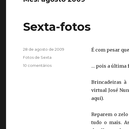
Sexta-fotos
Publicado
28 de agosto de 2009
É com pesar que
em
Categorias
Fotos de Sexta
em
10 comentários
… pois a última 
Sexta-
fotos
Brincadeiras à
virtual José Nun
aqui).
Reparem o zelo 
tudo o mais. As