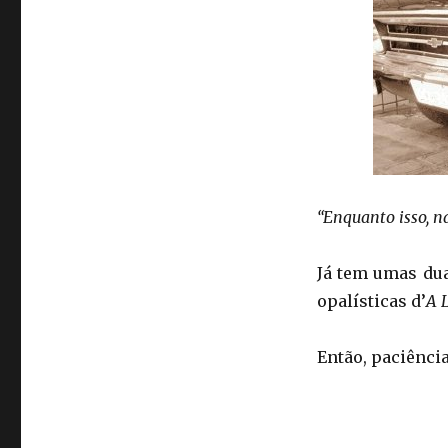
“Enquanto isso, na
Já tem umas du
opalísticas d’
A 
Então, paciênci