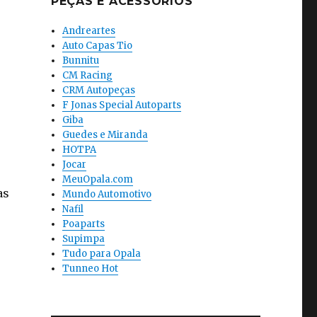
PEÇAS E ACESSÓRIOS
Andreartes
Auto Capas Tio
Bunnitu
CM Racing
CRM Autopeças
F Jonas Special Autoparts
Giba
Guedes e Miranda
HOTPA
Jocar
MeuOpala.com
as
Mundo Automotivo
Nafil
Poaparts
Supimpa
Tudo para Opala
Tunneo Hot