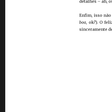
detalhes – ah, o
Enfim, isso não
boa
, ok?). O fe
sinceramente de