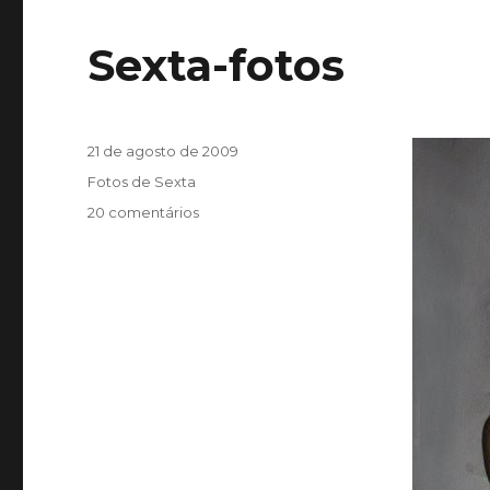
Sexta-fotos
Publicado
21 de agosto de 2009
em
Categorias
Fotos de Sexta
em
20 comentários
Sexta-
fotos