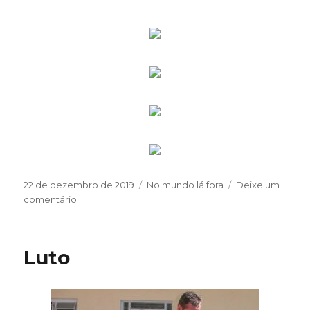
Publicado
Categorias
22 de dezembro de 2019
No mundo lá fora
Deixe um
em
em
comentário
Qual
é
mesmo
Luto
o
nome?