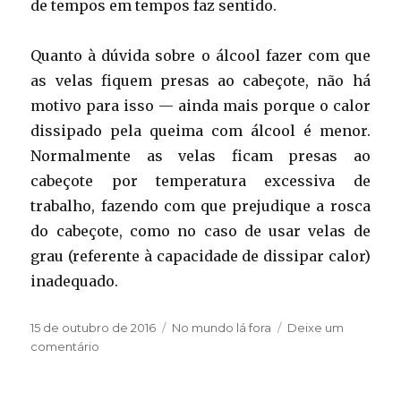
de tempos em tempos faz sentido.
Quanto à dúvida sobre o álcool fazer com que
as velas fiquem presas ao cabeçote, não há
motivo para isso — ainda mais porque o calor
dissipado pela queima com álcool é menor.
Normalmente as velas ficam presas ao
cabeçote por temperatura excessiva de
trabalho, fazendo com que prejudique a rosca
do cabeçote, como no caso de usar velas de
grau (referente à capacidade de dissipar calor)
inadequado.
Publicado
Categorias
15 de outubro de 2016
No mundo lá fora
Deixe um
em
em
comentário
Álcool
ou