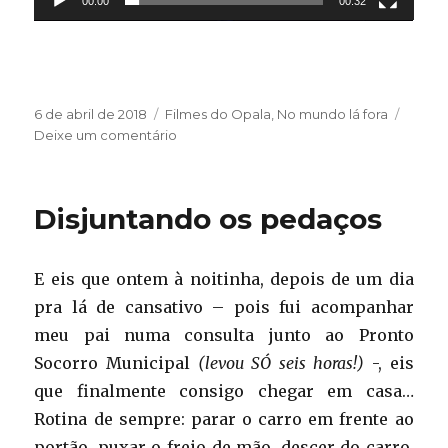
00:00
00:32
Publicado
Categorias
6 de abril de 2018
Filmes do Opala
,
No mundo lá fora
em
em
Deixe um comentário
Outro
combate
inusitado
Disjuntando os pedaços
E eis que ontem à noitinha, depois de um dia
pra lá de cansativo – pois fui acompanhar
meu pai numa consulta junto ao Pronto
Socorro Municipal
(levou SÓ seis horas!)
-, eis
que finalmente consigo chegar em casa…
Rotina de sempre: parar o carro em frente ao
portão, puxar o freio de mão, descer do carro,