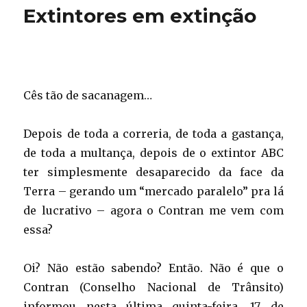
gasolina:
Extintores em extinção
o
melhor
para
manter
o
motor
Cês tão de sacanagem…
limpo
Depois de toda a correria, de toda a gastança,
de toda a multança, depois de o extintor ABC
ter simplesmente desaparecido da face da
Terra – gerando um “mercado paralelo” pra lá
de lucrativo – agora o Contran me vem com
essa?
Oi? Não estão sabendo? Então. Não é que o
Contran (Conselho Nacional de Trânsito)
informou nesta última quinta-feira, 17 de