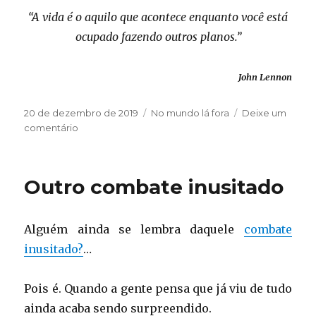
“A vida é o aquilo que acontece enquanto você está
ocupado fazendo outros planos.”
John Lennon
Publicado
Categorias
20 de dezembro de 2019
No mundo lá fora
Deixe um
em
em
comentário
Luto
Outro combate inusitado
Alguém ainda se lembra daquele
combate
inusitado?
…
Pois é. Quando a gente pensa que já viu de tudo
ainda acaba sendo surpreendido.