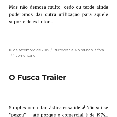
Mas não demora muito, cedo ou tarde ainda
poderemos dar outra utilização para aquele
suporte do extintor…
Publicado
Categorias
18 de setembro de 2015
Burrocracia
,
No mundo lá fora
em
em
1 comentário
Extintores
em
extinção
O Fusca Trailer
Simplesmente fantástica essa ideia! Não sei se
“pegou” – até porque o comercial é de 1974…