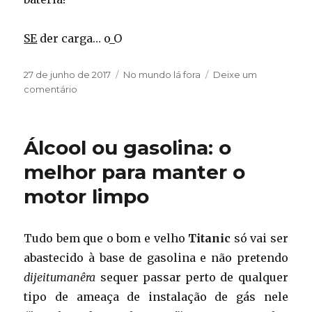
SE
der carga… o_O
Publicado
Categorias
27 de junho de 2017
No mundo lá fora
Deixe um
em
em
comentário
Disjuntando
os
pedaços
Álcool ou gasolina: o
melhor para manter o
motor limpo
Tudo bem que o bom e velho
Titanic
só vai ser
abastecido à base de gasolina e não pretendo
dijeitumanêra
sequer passar perto de qualquer
tipo de ameaça de instalação de gás nele