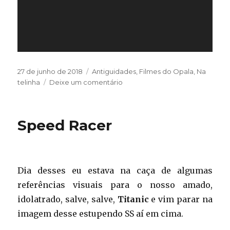
Publicado
Categorias
27 de junho de 2018
Antiguidades
,
Filmes do Opala
,
Na
em
em
telinha
Deixe um comentário
Esporte
Radical
Speed Racer
Dia desses eu estava na caça de algumas
referências visuais para o nosso amado,
idolatrado, salve, salve,
Titanic
e vim parar na
imagem desse estupendo SS aí em cima.