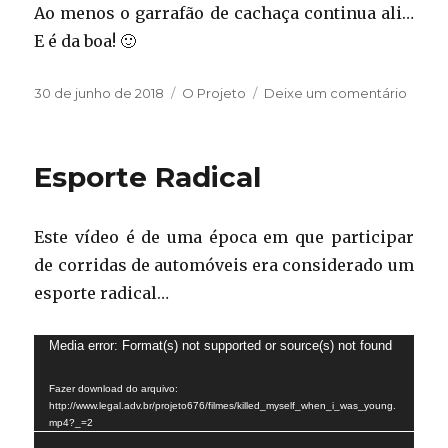
Ao menos o garrafão de cachaça continua ali…
E é da boa! 🙂
Publicado
Categorias
em
30 de junho de 2018
O Projeto
Deixe um comentário
em
Fech
uma
etapa
Esporte Radical
Este vídeo é de uma época em que participar
de corridas de automóveis era considerado um
esporte radical…
Tocador
Media error: Format(s) not supported or source(s) not found
de
Fazer download do arquivo:
vídeo
http://www.legal.adv.br/projeto676/filmes/killed_myself_when_i_was_young.
mp4?_=2