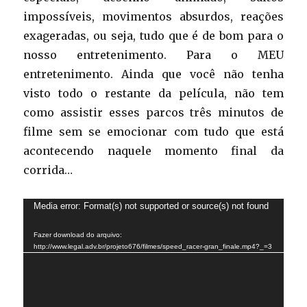
impossíveis, movimentos absurdos, reações
exageradas, ou seja, tudo que é de bom para o
nosso entretenimento. Para o MEU
entretenimento. Ainda que você não tenha
visto todo o restante da película, não tem
como assistir esses parcos três minutos de
filme sem se emocionar com tudo que está
acontecendo naquele momento final da
corrida…
Tocador
Media error: Format(s) not supported or source(s) not found
de
Fazer download do arquivo:
vídeo
http://www.legal.adv.br/projeto676/filmes/speed_racer-gran_finale.mp4?_=3