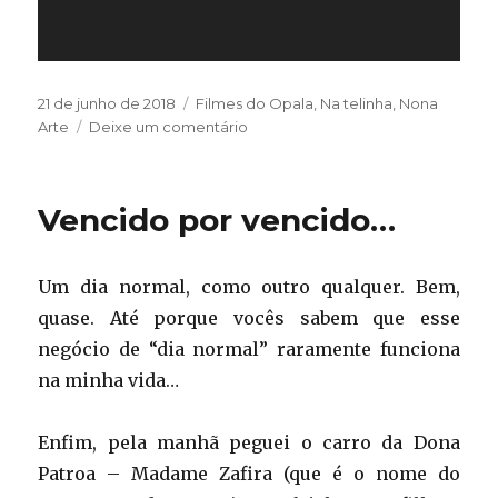
Publicado
Categorias
21 de junho de 2018
Filmes do Opala
,
Na telinha
,
Nona
em
em
Arte
Deixe um comentário
Speed
Racer
Vencido por vencido…
Um dia normal, como outro qualquer. Bem,
quase. Até porque vocês sabem que esse
negócio de “dia normal” raramente funciona
na minha vida…
Enfim, pela manhã peguei o carro da Dona
Patroa – Madame Zafira (que é o nome do