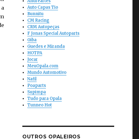
Andreartes
 a
Auto Capas Tio
Bunnitu
am
CM Racing
de
CRM Autopeças
F Jonas Special Autoparts
Giba
Guedes e Miranda
HOTPA
Jocar
MeuOpala.com
Mundo Automotivo
Nafil
Poaparts
Supimpa
Tudo para Opala
Tunneo Hot
OUTROS OPALEIROS