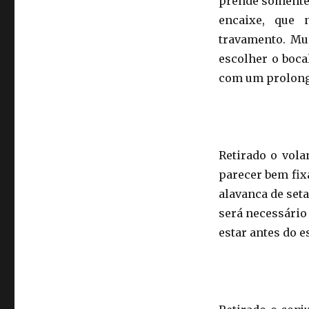
prende somente 
encaixe, que
travamento. Mun
escolher o boca
com um prolonga
Retirado o vola
parecer bem fix
alavanca de set
será necessário
estar antes do e