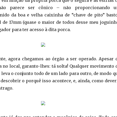
em função da própria porca que o segura e as estrias 
 não parece ser cônico – não proporcionando 
ido da boa e velha caixinha de “chave de pito” bast
l de 17mm (quase o maior de todos desse meu joguinh
dor para ter acesso à dita porca.
nte, agora chegamos ao órgão a ser operado. Apesar 
a no local, garanto-lhes: tá solta! Qualquer movimento 
a leva o conjunto todo de um lado para outro, de modo q
 descobrir o porquê isso acontece, e, ainda, como dever
strago.