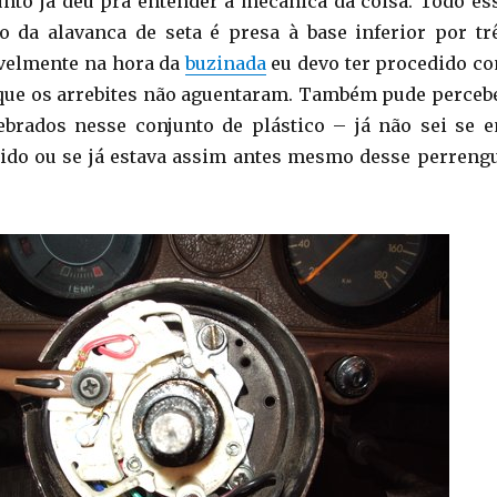
unto já deu pra entender a mecânica da coisa. Todo es
o da alavanca de seta é presa à base inferior por tr
avelmente na hora da
buzinada
eu devo ter procedido c
 que os arrebites não aguentaram. Também pude perceb
ebrados nesse conjunto de plástico – já não sei se 
ido ou se já estava assim antes mesmo desse perreng