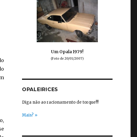
Um Opala 1979!
(Foto de 20/01/2007)
do
do
em
OPALEIRICES
Diga não ao racionamento de torque!!!
Mais? »
o,
se