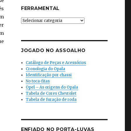
se
ês
FERRAMENTAL
om
Ferramental
er
em
ue
JOGADO NO ASSOALHO
Catálogo de Peças e Acessórios
Cronologia do Opala
Identificação por chassi
No toca-fitas
Opel – As origens do Opala
Tabela de Cores Chevrolet
Tabela de furação de roda
ENFIADO NO PORTA-LUVAS