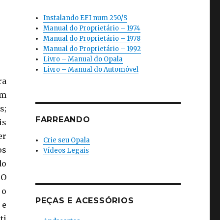
Instalando EFI num 250/S
Manual do Proprietário – 1974
Manual do Proprietário – 1978
Manual do Proprietário – 1992
Livro – Manual do Opala
Livro – Manual do Automóvel
ra
em
s;
FARREANDO
is
er
Crie seu Opala
os
Vídeos Legais
do
TO
 o
PEÇAS E ACESSÓRIOS
 e
ti