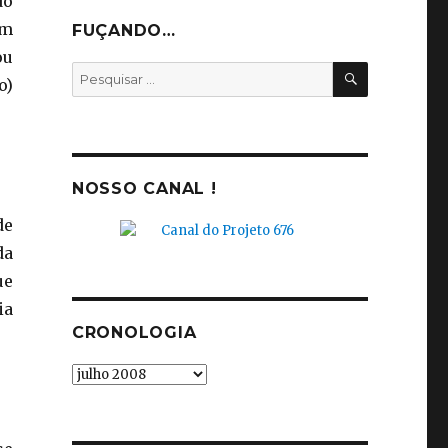
do
um
FUÇANDO…
ou
PESQUISA
Pesquisar
o)
por:
NOSSO CANAL !
de
da
ue
ia
CRONOLOGIA
Cronologia