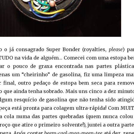
 o já consagrado Super Bonder (royalties,
please
) pa
 TUDO na vida de alguém… Comecei com uma estopa b
ar o pouco de graxa encontrada nas partes plástica
enas um “cheirinho” de gasolina, fiz uma limpeza ma
r final, outro pedaço de estopa bem seca para remov
o que ainda tenha sobrado. Mais uns cinco a dez minut
lgum resquício de gasolina que não tenha sido atingi
 peça está pronta para colagem ultra-rápida! Com MUI
 a cola numa das partes quebradas (quem nunca colou
oço que atire o primeiro solvente!), juntei a outra parte
meza. Após contar
beem-caal-maa-meen-tee
até dez, repe