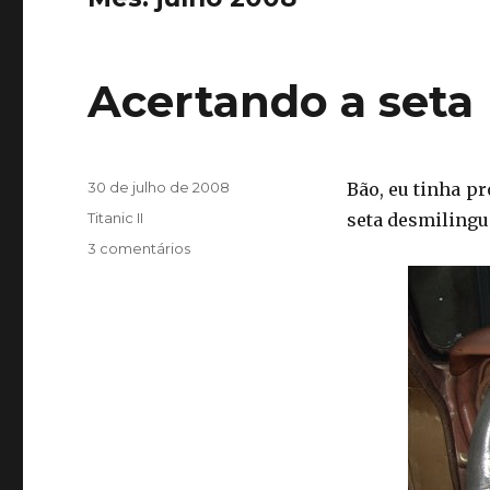
Acertando a seta
Publicado
30 de julho de 2008
Bão, eu tinha pr
em
Categorias
Titanic II
seta desmilingu
em
3 comentários
Acertando
a
seta