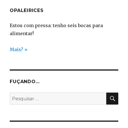
OPALEIRICES
Estou com pressa: tenho seis bocas para
alimentar!
Mais? »
FUÇANDO…
PES
Pesquisar
por: