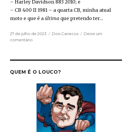
– Harley Davidson 883 2010; e
– CB 400 II 1981 – a quarta CB, minha atual
moto e que é a
última
que pretendo ter…
Publicado
Categorias
27 de julho de 2023
Dois Canecos
Deixe um
em
em
comentário
Minhas
motos
QUEM É O LOUCO?