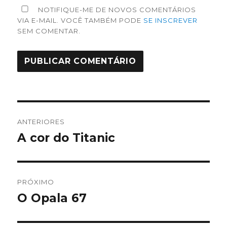
NOTIFIQUE-ME DE NOVOS COMENTÁRIOS
VIA E-MAIL. VOCÊ TAMBÉM PODE
SE INSCREVER
SEM COMENTAR.
Navegação
ANTERIORES
de
A cor do Titanic
Post
anterior:
Post
PRÓXIMO
O Opala 67
Próximo
post: