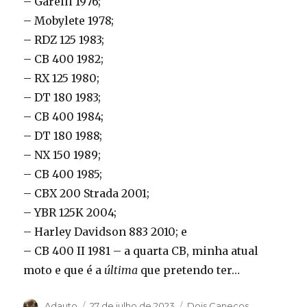
– Garelli 1976;
– Mobylete 1978;
– RDZ 125 1983;
– CB 400 1982;
– RX 125 1980;
– DT 180 1983;
– CB 400 1984;
– DT 180 1988;
– NX 150 1989;
– CB 400 1985;
– CBX 200 Strada 2001;
– YBR 125K 2004;
– Harley Davidson 883 2010; e
– CB 400 II 1981 – a quarta CB, minha atual
moto e que é a
última
que pretendo ter…
Autor
Publicado
Categorias
Adauto
27 de julho de 2023
Dois Canecos