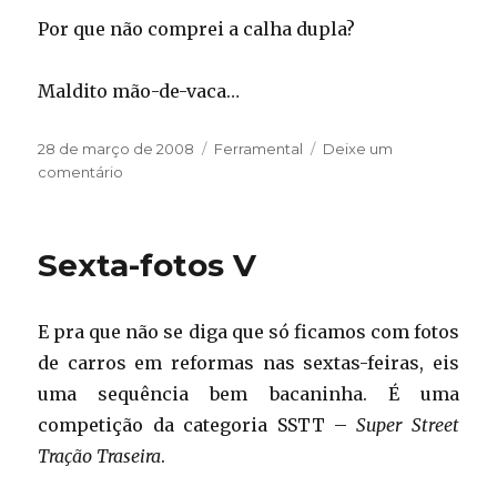
Por que não comprei a calha dupla?
Maldito mão-de-vaca…
Publicado
Categorias
28 de março de 2008
Ferramental
Deixe um
em
em
comentário
Alumiando
Sexta-fotos V
E pra que não se diga que só ficamos com fotos
de carros em reformas nas sextas-feiras, eis
uma sequência bem bacaninha. É uma
competição da categoria SSTT –
Super Street
Tração Traseira
.