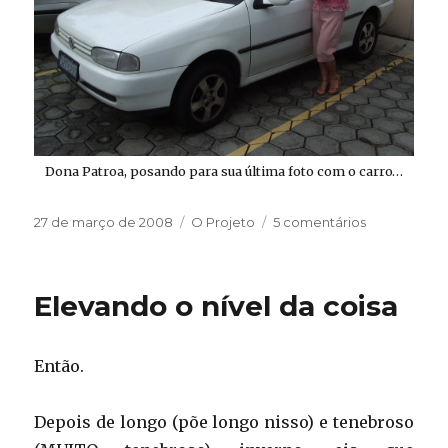
Dona Patroa, posando para sua última foto com o carro…
Publicado
Categorias
em
27 de março de 2008
O Projeto
5 comentários
em
Adeus
à
Parati
Elevando o nível da coisa
Então.
Depois de longo (põe longo nisso) e tenebroso