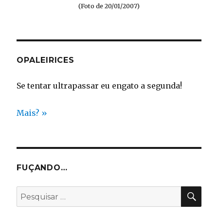
(Foto de 20/01/2007)
OPALEIRICES
Se tentar ultrapassar eu engato a segunda!
Mais? »
FUÇANDO…
PES
Pesquisar
por: