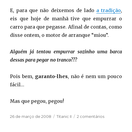
E, para que não deixemos de lado
a tradição
,
eis que hoje de manhã tive que empurrar o
carro para que pegasse. Afinal de contas, como
disse ontem, o motor de arranque “miou”.
Alguém já tentou empurrar sozinho uma barca
dessas para pegar no tranco???
Pois bem,
garanto-lhes
, não é nem um pouco
fácil…
Mas que pegou, pegou!
Publicado
Categorias
em
26 de março de 2008
Titanic II
2 comentários
em
A
primeira