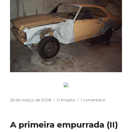
Publicado
Categorias
em
26 de março de 2008
O Projeto
1 comentário
em
Elevando
o
nível
A primeira empurrada (II)
da
coisa