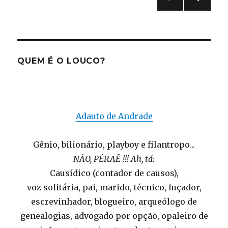
arranque
PRÓ
de
XIMA
PÁGI
posts
NA
QUEM É O LOUCO?
Adauto de Andrade
Gênio, bilionário, playboy e filantropo...
NÃO, PÉRAÊ !!! Ah, tá:
Causídico (contador de causos),
voz solitária, pai, marido, técnico, fuçador,
escrevinhador, blogueiro, arqueólogo de
genealogias, advogado por opção, opaleiro de