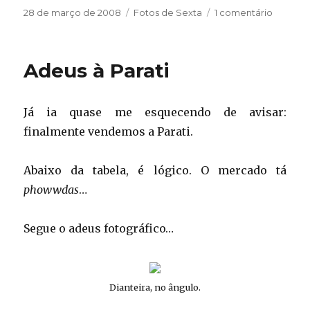
Publicado
Categorias
em
28 de março de 2008
Fotos de Sexta
1 comentário
em
Sexta-
fotos
V
Adeus à Parati
Já ia quase me esquecendo de avisar:
finalmente vendemos a Parati.
Abaixo da tabela, é lógico. O mercado tá
phowwdas
…
Segue o adeus fotográfico…
Dianteira, no ângulo.