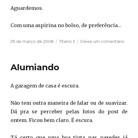
Aguardemos.
Com uma aspirina no bolso, de preferência…
Publicado
Categorias
em
29 de março de 2008
Titanic II
Deixe um comentário
em
Arran
os
cabel
Alumiando
e
o
motor
A garagem de casa é escura.
de
arranq
Não tem outra maneira de falar ou de suavizar.
Dá pra se perceber pelas fotos do post de
ontem. Ficou bem claro. É escura.
Tá certo que uma boa tinta nas paredes já