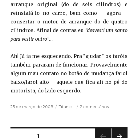
arranque original (do de seis cilindros) e
reinstalá-lo no carro, bem como – agora –
consertar o motor de arranque do de quatro
cilindros. Afinal de contas eu
“desvesti um santo
para vestir outro”
…
Ah! Já ia me esquecendo. Pra “ajudar” os faróis
também pararam de funcionar. Provavelmente
algum mau contato no botão de mudança farol
baixo/farol alto – aquele que fica ali no pé do
motorista, do lado esquerdo.
Publicado
Categorias
em
25 de março de 2008
Titanic II
2 comentários
em
Arrancando
o
motor
de
Paginação
PÁGINA
1