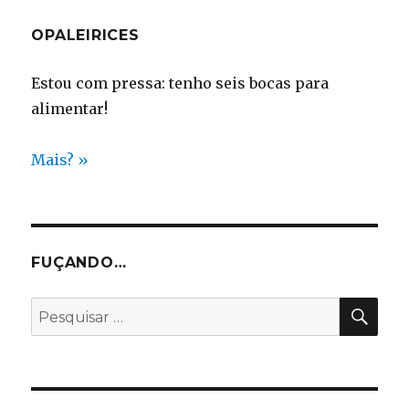
OPALEIRICES
Estou com pressa: tenho seis bocas para
alimentar!
Mais? »
FUÇANDO…
PES
Pesquisar
por: