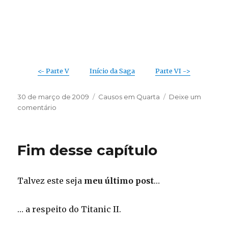
<- Parte V
Início da Saga
Parte VI ->
Publicado
Categorias
30 de março de 2009
Causos em Quarta
Deixe um
em
em
comentário
Motorizando
–
Parte
Fim desse capítulo
V,5
(um
estranho
Talvez este seja
meu último post
…
no
ninho)
… a respeito do Titanic II.