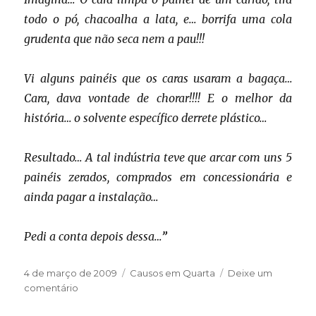
todo o pó, chacoalha a lata, e… borrifa uma cola
grudenta que não seca nem a pau!!!
Vi alguns painéis que os caras usaram a bagaça…
Cara, dava vontade de chorar!!!! E o melhor da
história… o solvente específico derrete plástico…
Resultado… A tal indústria teve que arcar com uns 5
painéis zerados, comprados em concessionária e
ainda pagar a instalação…
Pedi a conta depois dessa…
”
Publicado
Categorias
4 de março de 2009
Causos em Quarta
Deixe um
em
em
comentário
Silicone