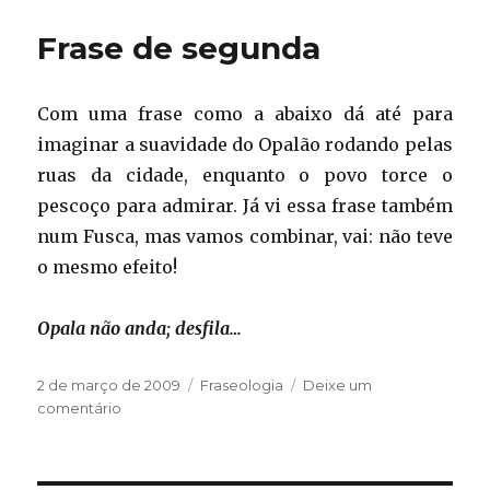
anti-
derrapante
Frase de segunda
Com uma frase como a abaixo dá até para
imaginar a suavidade do Opalão rodando pelas
ruas da cidade, enquanto o povo torce o
pescoço para admirar. Já vi essa frase também
num Fusca, mas vamos combinar, vai: não teve
o mesmo efeito!
Opala não anda; desfila…
Publicado
Categorias
2 de março de 2009
Fraseologia
Deixe um
em
em
comentário
Frase
de
segunda