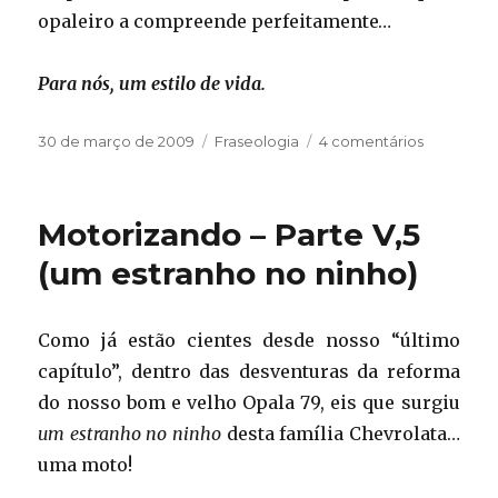
opaleiro a compreende perfeitamente…
Para nós, um estilo de vida.
Publicado
Categorias
em
30 de março de 2009
Fraseologia
4 comentários
em
Frase
de
segunda
Motorizando – Parte V,5
(um estranho no ninho)
Como já estão cientes desde nosso “último
capítulo”, dentro das desventuras da reforma
do nosso bom e velho Opala 79, eis que surgiu
um estranho no ninho
desta família Chevrolata…
uma moto!