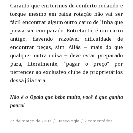
Garanto que em termos de conforto rodando e
torque mesmo em baixa rotação não vai ser
fácil encontrar algum outro carro de linha que
possa ser comparado. Entretanto, é um carro
antigo, havendo razoável dificuldade de
encontrar peças, sim. Aliás – mais do que
qualquer outra coisa – deve estar preparado
para, literalmente, “pagar o preço” por
pertencer ao exclusivo clube de proprietários
dessa jóia rara…
Não é o Opala que bebe muito, você é que ganha
pouco!
Publicado
Categorias
em
23 de março de 2009
Fraseologia
2 comentários
em
Frase
de