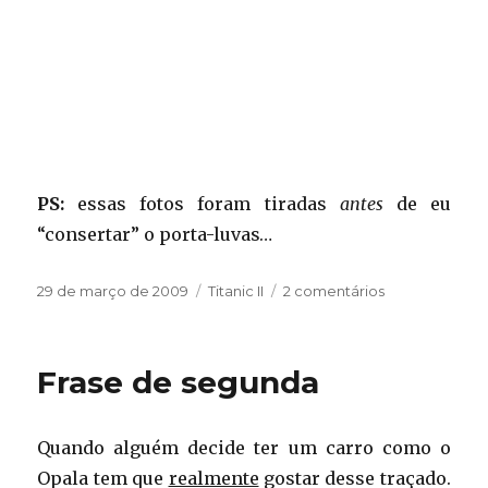
PS:
essas fotos foram tiradas
antes
de eu
“consertar” o porta-luvas…
Publicado
Categorias
em
29 de março de 2009
Titanic II
2 comentários
em
Fim
desse
capítulo
Frase de segunda
Quando alguém decide ter um carro como o
Opala tem que
realmente
gostar desse traçado.