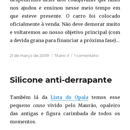
nos ajudou e ensinou nesse meio tempo em
que esteve presente. O carro foi colocado
oficialmente à venda. Não deve demorar muito
e voltaremos ao nosso objetivo principal (com
a devida grana para financiar a próxima fase)…
Publicado
Categorias
em
21 de março de 2009
Titanic II
1 comentário
em
Reportaluvando
Silicone anti-derrapante
Também lá da
Lista do Opala
temos esse
pequeno
causo
vivido pelo Maurão, opaleiro
das antigas e figura carimbada de todos os
momentos.