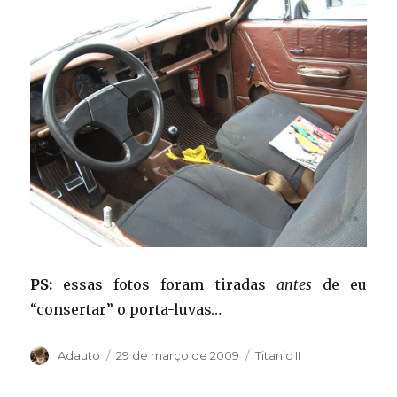
PS:
essas fotos foram tiradas
antes
de eu
“consertar” o porta-luvas…
Autor
Publicado
Categorias
Adauto
29 de março de 2009
Titanic II
em