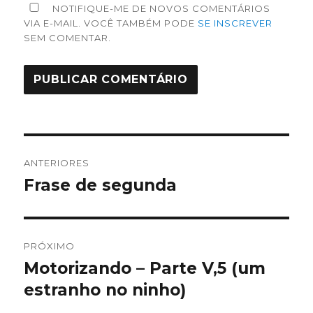
NOTIFIQUE-ME DE NOVOS COMENTÁRIOS
VIA E-MAIL. VOCÊ TAMBÉM PODE
SE INSCREVER
SEM COMENTAR.
Navegação
ANTERIORES
de
Frase de segunda
Post
anterior:
Post
PRÓXIMO
Motorizando – Parte V,5 (um
Próximo
post:
estranho no ninho)