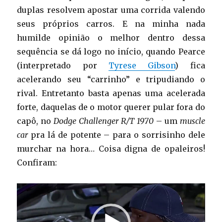
duplas resolvem apostar uma corrida valendo
seus próprios carros. E na minha nada
humilde opinião o melhor dentro dessa
sequência se dá logo no início, quando Pearce
(interpretado por
Tyrese Gibson
) fica
acelerando seu “carrinho” e tripudiando o
rival. Entretanto basta apenas uma acelerada
forte, daquelas de o motor querer pular fora do
capô, no
Dodge Challenger R/T 1970
– um
muscle
car
pra lá de potente – para o sorrisinho dele
murchar na hora… Coisa digna de opaleiros!
Confiram:
Tocador
de
vídeo