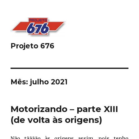
Projeto 676
Mês:
julho 2021
Motorizando – parte XIII
(de volta às origens)
Não tãããão às origens assim, pois tenho