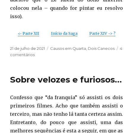
colocou nela – quando for pintar eu resolvo
isso).
<- Parte XII
Início da Saga
Parte XIV -> ?
Publicado
Categorias
21 de julho de 2021
Causos em Quarta
,
Dois Canecos
4
em
em
comentários
Motorizando
–
parte
Sobre velozes e furiosos…
XIII
(de
volta
Confesso que “da franquia” só assisti os dois
às
origens)
primeiros filmes. Acho que também assisti o
terceiro, mas não tenho lá tanta certeza assim.
Entretanto, do pouco que assisti, uma das
melhores sequências é esta a seguir, em que as