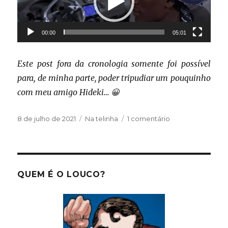
00:00
05:01
Este post fora da cronologia somente foi possível
para, de minha parte, poder tripudiar um pouquinho
com meu amigo Hideki… 😀
Publicado
Categorias
em
8 de julho de 2021
Na telinha
1 comentário
em
Sobre
velozes
e
furiosos…
QUEM É O LOUCO?