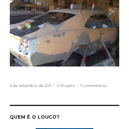
Publicado
Categorias
em
5 de setembro de 2011
O Projeto
7 comentários
em
Visita
ao
moribundo
QUEM É O LOUCO?