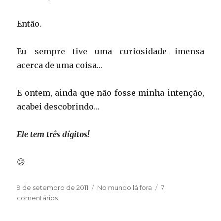
Então.
Eu sempre tive uma curiosidade imensa
acerca de uma coisa…
E ontem, ainda que não fosse minha intenção,
acabei descobrindo…
Ele tem três dígitos!
😕
Publicado
Categorias
9 de setembro de 2011
No mundo lá fora
7
em
em
comentários
Descoberta