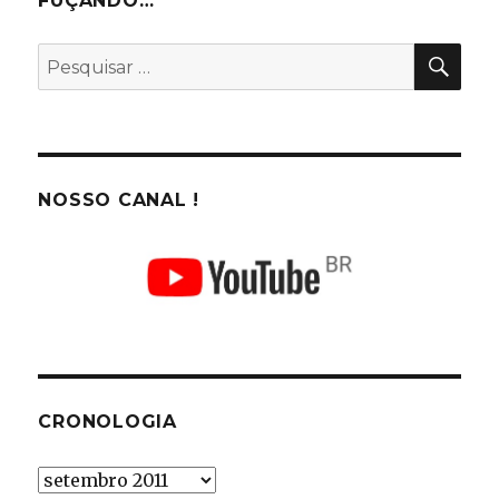
FUÇANDO…
PES
Pesquisar
por:
NOSSO CANAL !
CRONOLOGIA
Cronologia