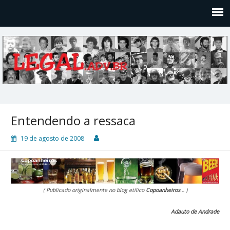
Legal
Filosofices de um Velho Causídico
Entendendo a ressaca
19 de agosto de 2008
( Publicado originalmente no blog etílico
Copoanheiros
… )
Adauto de Andrade