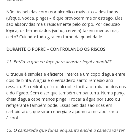
Não. As bebidas com teor alcoólico mais alto – destilados
(uísque, vodca, pinga) – é que provocam maior estrago. Elas
são absorvidas mais rapidamente pelo corpo. Por dedução
lógica, os fermentados (vinho, cerveja) fazem menos mal,
certo? Cuidado: tudo gira em torno da quantidade.
DURANTE O PORRE – CONTROLANDO OS RISCOS
11. Então, o que eu faço para acordar legal amanhã?
O truque é simples e eficiente: intercale um copo d’água entre
dois de birita. A água é o verdadeiro santo remédio anti-
ressaca. Ela reidrata, dilui o álcool e facilita o trabalho dos rins
e do fígado. Sem dizer que também empanturra. Numa pança
cheia d’água cabe menos pinga. Trocar a água por suco ou
refrigerante também pode. Essas bebidas são ricas em
carboidratos, que viram energia e ajudam a metabolizar o
álcool.
12. O camarada que fuma enquanto enche o caneco vai ter