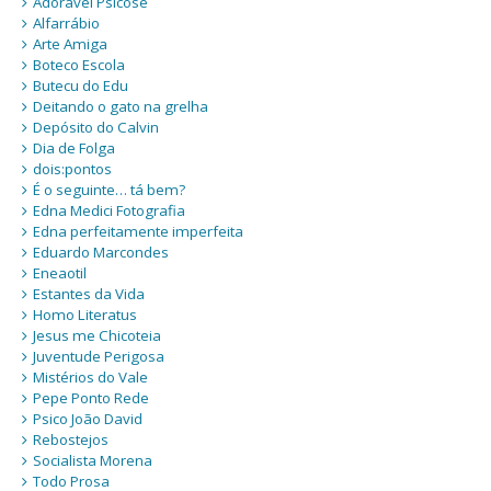
Adorável Psicose
Alfarrábio
Arte Amiga
Boteco Escola
Butecu do Edu
Deitando o gato na grelha
Depósito do Calvin
Dia de Folga
dois:pontos
É o seguinte… tá bem?
Edna Medici Fotografia
Edna perfeitamente imperfeita
Eduardo Marcondes
Eneaotil
Estantes da Vida
Homo Literatus
Jesus me Chicoteia
Juventude Perigosa
Mistérios do Vale
Pepe Ponto Rede
Psico João David
Rebostejos
Socialista Morena
Todo Prosa