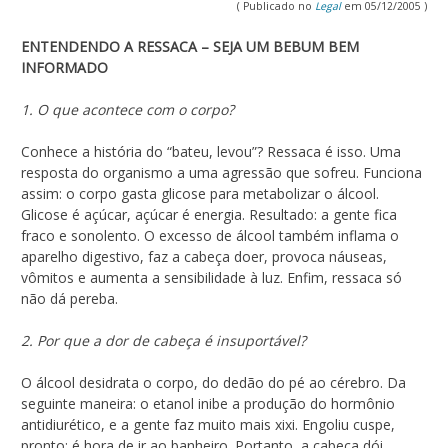
( Publicado no
Legal
em 05/12/2005 )
ENTENDENDO A RESSACA – SEJA UM BEBUM BEM
INFORMADO
1. O que acontece com o corpo?
Conhece a história do “bateu, levou”? Ressaca é isso. Uma
resposta do organismo a uma agressão que sofreu. Funciona
assim: o corpo gasta glicose para metabolizar o álcool.
Glicose é açúcar, açúcar é energia. Resultado: a gente fica
fraco e sonolento. O excesso de álcool também inflama o
aparelho digestivo, faz a cabeça doer, provoca náuseas,
vômitos e aumenta a sensibilidade à luz. Enfim, ressaca só
não dá pereba.
2. Por que a dor de cabeça é insuportável?
O álcool desidrata o corpo, do dedão do pé ao cérebro. Da
seguinte maneira: o etanol inibe a produção do hormônio
antidiurético, e a gente faz muito mais xixi. Engoliu cuspe,
pronto: é hora de ir ao banheiro. Portanto, a cabeça dói