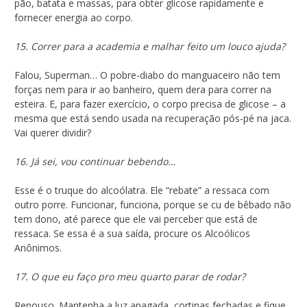
pão, batata e massas, para obter glicose rapidamente e
fornecer energia ao corpo.
15. Correr para a academia e malhar feito um louco ajuda?
Falou, Superman… O pobre-diabo do manguaceiro não tem
forças nem para ir ao banheiro, quem dera para correr na
esteira. E, para fazer exercício, o corpo precisa de glicose – a
mesma que está sendo usada na recuperação pós-pé na jaca.
Vai querer dividir?
16. Já sei, vou continuar bebendo…
Esse é o truque do alcoólatra. Ele “rebate” a ressaca com
outro porre. Funcionar, funciona, porque se cu de bêbado não
tem dono, até parece que ele vai perceber que está de
ressaca. Se essa é a sua saída, procure os Alcoólicos
Anônimos.
17. O que eu faço pro meu quarto parar de rodar?
Repouso. Mantenha a luz apagada, cortinas fechadas e fique