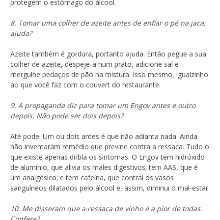
protegem o estômago do álcool.
8. Tomar uma colher de azeite antes de enfiar o pé na jaca,
ajuda?
Azeite também é gordura, portanto ajuda. Então pegue a sua
colher de azeite, despeje-a num prato, adicione sal e
mergulhe pedaços de pão na mistura. Isso mesmo, igualzinho
ao que você faz com o couvert do restaurante.
9. A propaganda diz para tomar um Engov antes e outro
depois. Não pode ser dois depois?
Até pode. Um ou dois antes é que não adianta nada. Ainda
não inventaram remédio que previne contra a ressaca. Tudo o
que existe apenas dribla os sintomas. O Engov tem hidróxido
de alumínio, que alivia os males digestivos; tem AAS, que é
um analgésico; e tem cafeína, que contrai os vasos
sanguíneos dilatados pelo álcool e, assim, diminui o mal-estar.
10. Me disseram que a ressaca de vinho é a pior de todas.
Confere?