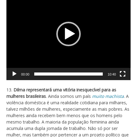
vídeo
00:00
10:40
13.
Dilma representará uma vitória inesquecível para as
mulheres brasileiras
. Ainda somos um país
muito machista
. A
violência doméstica é uma realidade cotidiana para milhares,
talvez milhões de mulheres, especiamente as mais pobres. As
mulheres ainda recebem bem menos que os homens pelo
mesmo trabalho. A maioria da população feminina ainda
acumula uma dupla jornada de trabalho. Não só por ser
mulher, mas também por pertencer a um projeto político que