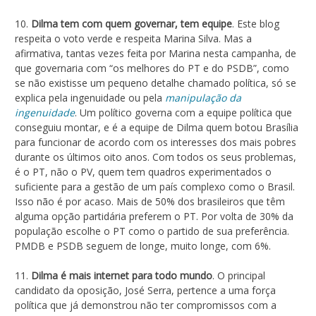
10.
Dilma tem com quem governar, tem equipe
. Este blog
respeita o voto verde e respeita Marina Silva. Mas a
afirmativa, tantas vezes feita por Marina nesta campanha, de
que governaria com “os melhores do PT e do PSDB”, como
se não existisse um pequeno detalhe chamado política, só se
explica pela ingenuidade ou pela
manipulação da
ingenuidade
. Um político governa com a equipe política que
conseguiu montar, e é a equipe de Dilma quem botou Brasília
para funcionar de acordo com os interesses dos mais pobres
durante os últimos oito anos. Com todos os seus problemas,
é o PT, não o PV, quem tem quadros experimentados o
suficiente para a gestão de um país complexo como o Brasil.
Isso não é por acaso. Mais de 50% dos brasileiros que têm
alguma opção partidária preferem o PT. Por volta de 30% da
população escolhe o PT como o partido de sua preferência.
PMDB e PSDB seguem de longe, muito longe, com 6%.
11.
Dilma é mais internet para todo mundo
. O principal
candidato da oposição, José Serra, pertence a uma força
política que já demonstrou não ter compromissos com a