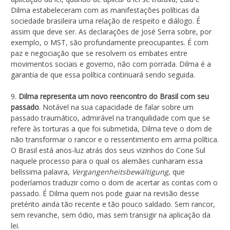
Dilma estabeleceram com as manifestações políticas da
sociedade brasileira uma relação de respeito e diálogo. É
assim que deve ser. As declarações de José Serra sobre, por
exemplo, o MST, são profundamente preocupantes. É com
paz e negociação que se resolvem os embates entre
movimentos sociais e governo, não com porrada. Dilma é a
garantia de que essa política continuará sendo seguida.
9.
Dilma representa um novo reencontro do Brasil com seu
passado
. Notável na sua capacidade de falar sobre um
passado traumático, admirável na tranquilidade com que se
refere às torturas a que foi submetida, Dilma teve o dom de
não transformar o rancor e o ressentimento em arma política.
O Brasil está anos-luz atrás dos seus vizinhos do Cone Sul
naquele processo para o qual os alemães cunharam essa
belíssima palavra,
Vergangenheitsbewältigung
, que
poderíamos traduzir como o dom de acertar as contas com o
passado. É Dilma quem nos pode guiar na revisão desse
pretérito ainda tão recente e tão pouco saldado. Sem rancor,
sem revanche, sem ódio, mas sem transigir na aplicação da
lei.