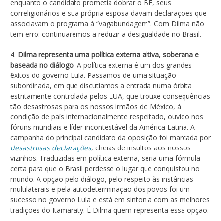
enquanto o candidato prometia dobrar o BF, seus
correligionários e sua própria esposa davam declarações que
associavam o programa à “vagabundagem”. Com Dilma não
tem erro: continuaremos a reduzir a desigualdade no Brasil.
4.
Dilma representa uma política externa altiva, soberana e
baseada no diálogo
. A política externa é um dos grandes
êxitos do governo Lula. Passamos de uma situação
subordinada, em que discutíamos a entrada numa órbita
estritamente controlada pelos EUA, que trouxe consequências
tão desastrosas para os nossos irmãos do México, à
condição de país internacionalmente respeitado, ouvido nos
fóruns mundiais e líder incontestável da América Latina. A
campanha do principal candidato da oposição foi marcada por
desastrosas declarações
, cheias de insultos aos nossos
vizinhos. Traduzidas em política externa, seria uma fórmula
certa para que o Brasil perdesse o lugar que conquistou no
mundo. A opção pelo diálogo, pelo respeito às instâncias
multilaterais e pela autodeterminação dos povos foi um
sucesso no governo Lula e está em sintonia com as melhores
tradições do Itamaraty. É Dilma quem representa essa opção.