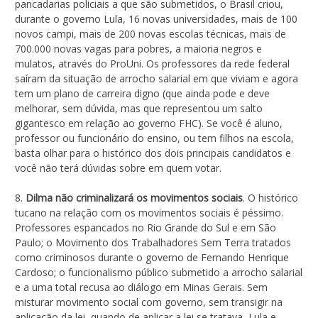
pancadarias policiais a que são submetidos, o Brasil criou,
durante o governo Lula, 16 novas universidades, mais de 100
novos campi, mais de 200 novas escolas técnicas, mais de
700.000 novas vagas para pobres, a maioria negros e
mulatos, através do ProUni. Os professores da rede federal
saíram da situação de arrocho salarial em que viviam e agora
tem um plano de carreira digno (que ainda pode e deve
melhorar, sem dúvida, mas que representou um salto
gigantesco em relação ao governo FHC). Se você é aluno,
professor ou funcionário do ensino, ou tem filhos na escola,
basta olhar para o histórico dos dois principais candidatos e
você não terá dúvidas sobre em quem votar.
8.
Dilma não criminalizará os movimentos sociais
. O histórico
tucano na relação com os movimentos sociais é péssimo.
Professores espancados no Rio Grande do Sul e em São
Paulo; o Movimento dos Trabalhadores Sem Terra tratados
como criminosos durante o governo de Fernando Henrique
Cardoso; o funcionalismo público submetido a arrocho salarial
e a uma total recusa ao diálogo em Minas Gerais. Sem
misturar movimento social com governo, sem transigir na
aplicação da lei, quando de aplicar a lei se tratava, Lula e