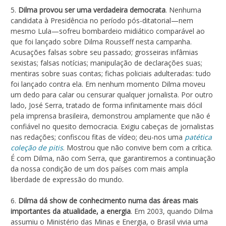
5.
Dilma provou ser uma verdadeira democrata
. Nenhuma
candidata à Presidência no período pós-ditatorial—nem
mesmo Lula—sofreu bombardeio midiático comparável ao
que foi lançado sobre Dilma Rousseff nesta campanha.
Acusações falsas sobre seu passado; grosseiras infâmias
sexistas; falsas notícias; manipulação de declarações suas;
mentiras sobre suas contas; fichas policiais adulteradas: tudo
foi lançado contra ela. Em nenhum momento Dilma moveu
um dedo para calar ou censurar qualquer jornalista. Por outro
lado, José Serra, tratado de forma infinitamente mais dócil
pela imprensa brasileira, demonstrou amplamente que não é
confiável no quesito democracia. Exigiu cabeças de jornalistas
nas redações; confiscou fitas de vídeo; deu-nos uma
patética
coleção de pitis
. Mostrou que não convive bem com a crítica.
É com Dilma, não com Serra, que garantiremos a continuação
da nossa condição de um dos países com mais ampla
liberdade de expressão do mundo.
6.
Dilma dá show de conhecimento numa das áreas mais
importantes da atualidade, a energia
. Em 2003, quando Dilma
assumiu o Ministério das Minas e Energia, o Brasil vivia uma