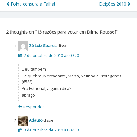
Folha censura a Falha!
Eleições 2010
Navegação
de
Post
2 thoughts on “
13 razões para votar em Dilma Roussef
”
Zé Luiz Soares
disse:
2 de outubro de 2010 às 09:20
E eu também!
De quebra, Mercadante, Marta, Netinho e Protógenes
(6588).
Pra Estadual, alguma dica?
abraço.
Responder
Adauto
disse:
3 de outubro de 2010 às 07:33