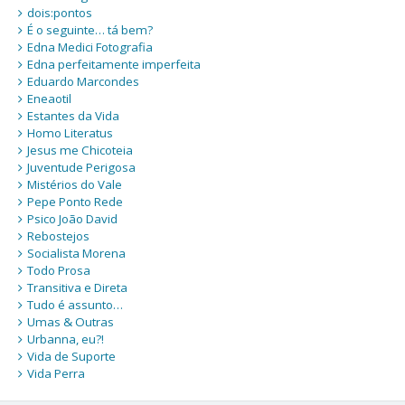
dois:pontos
É o seguinte… tá bem?
Edna Medici Fotografia
Edna perfeitamente imperfeita
Eduardo Marcondes
Eneaotil
Estantes da Vida
Homo Literatus
Jesus me Chicoteia
Juventude Perigosa
Mistérios do Vale
Pepe Ponto Rede
Psico João David
Rebostejos
Socialista Morena
Todo Prosa
Transitiva e Direta
Tudo é assunto…
Umas & Outras
Urbanna, eu?!
Vida de Suporte
Vida Perra