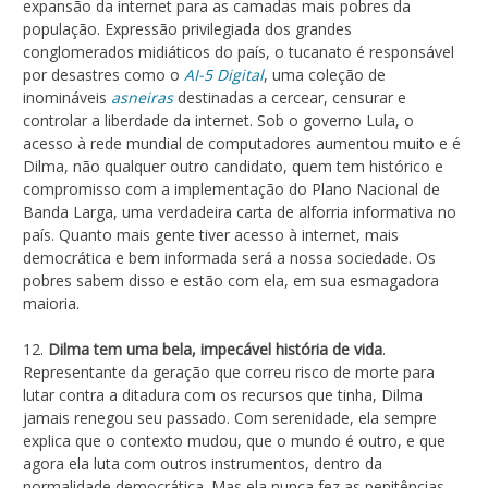
expansão da internet para as camadas mais pobres da
população. Expressão privilegiada dos grandes
conglomerados midiáticos do país, o tucanato é responsável
por desastres como o
AI-5 Digital
, uma coleção de
inomináveis
asneiras
destinadas a cercear, censurar e
controlar a liberdade da internet. Sob o governo Lula, o
acesso à rede mundial de computadores aumentou muito e é
Dilma, não qualquer outro candidato, quem tem histórico e
compromisso com a implementação do Plano Nacional de
Banda Larga, uma verdadeira carta de alforria informativa no
país. Quanto mais gente tiver acesso à internet, mais
democrática e bem informada será a nossa sociedade. Os
pobres sabem disso e estão com ela, em sua esmagadora
maioria.
12.
Dilma tem uma bela, impecável história de vida
.
Representante da geração que correu risco de morte para
lutar contra a ditadura com os recursos que tinha, Dilma
jamais renegou seu passado. Com serenidade, ela sempre
explica que o contexto mudou, que o mundo é outro, e que
agora ela luta com outros instrumentos, dentro da
normalidade democrática. Mas ela nunca fez as penitências