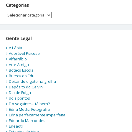
Categorias
Categorias
Gente Legal
A Lábia
Adorável Psicose
Alfarrábio
Arte Amiga
Boteco Escola
Butecu do Edu
Deitando o gato na grelha
Depósito do Calvin
Dia de Folga
dois:pontos
É o seguinte… tá bem?
Edna Medici Fotografia
Edna perfeitamente imperfeita
Eduardo Marcondes
Eneaotil
Estantes da Vida