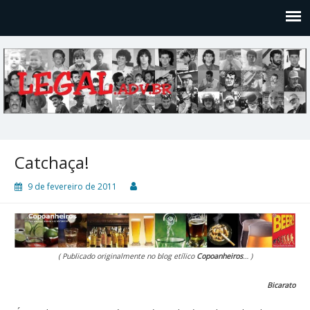
Legal
Filosofices de um Velho Causídico
Catchaça!
9 de fevereiro de 2011
( Publicado originalmente no blog etílico
Copoanheiros
… )
Bicarato