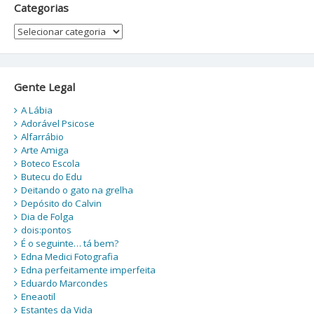
Categorias
Categorias
Gente Legal
A Lábia
Adorável Psicose
Alfarrábio
Arte Amiga
Boteco Escola
Butecu do Edu
Deitando o gato na grelha
Depósito do Calvin
Dia de Folga
dois:pontos
É o seguinte… tá bem?
Edna Medici Fotografia
Edna perfeitamente imperfeita
Eduardo Marcondes
Eneaotil
Estantes da Vida