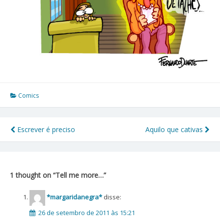
Comics
Escrever é preciso
Aquilo que cativas
Navegação
de
Post
1 thought on “
Tell me more…
”
*margaridanegra*
disse:
26 de setembro de 2011 às 15:21