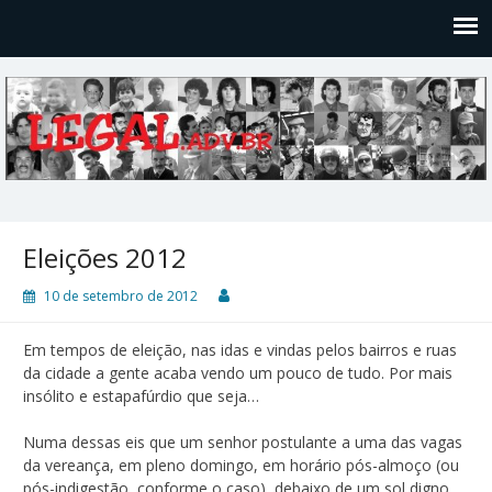
Legal
Filosofices de um Velho Causídico
Eleições 2012
10 de setembro de 2012
Em tempos de eleição, nas idas e vindas pelos bairros e ruas
da cidade a gente acaba vendo um pouco de tudo. Por mais
insólito e estapafúrdio que seja…
Numa dessas eis que um senhor postulante a uma das vagas
da vereança, em pleno domingo, em horário pós-almoço (ou
pós-indigestão, conforme o caso), debaixo de um sol digno