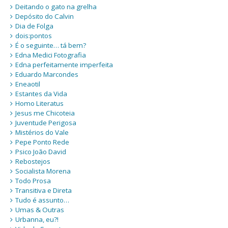
Deitando o gato na grelha
Depósito do Calvin
Dia de Folga
dois:pontos
É o seguinte… tá bem?
Edna Medici Fotografia
Edna perfeitamente imperfeita
Eduardo Marcondes
Eneaotil
Estantes da Vida
Homo Literatus
Jesus me Chicoteia
Juventude Perigosa
Mistérios do Vale
Pepe Ponto Rede
Psico João David
Rebostejos
Socialista Morena
Todo Prosa
Transitiva e Direta
Tudo é assunto…
Umas & Outras
Urbanna, eu?!