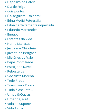
Depósito do Calvin
Dia de Folga
dois:pontos
É o seguinte… tá bem?
Edna Medici Fotografia
Edna perfeitamente imperfeita
Eduardo Marcondes
Eneaotil
Estantes da Vida
Homo Literatus
Jesus me Chicoteia
Juventude Perigosa
Mistérios do Vale
Pepe Ponto Rede
Psico João David
Rebostejos
Socialista Morena
Todo Prosa
Transitiva e Direta
Tudo é assunto…
Umas & Outras
Urbanna, eu?!
Vida de Suporte
Vida Perra