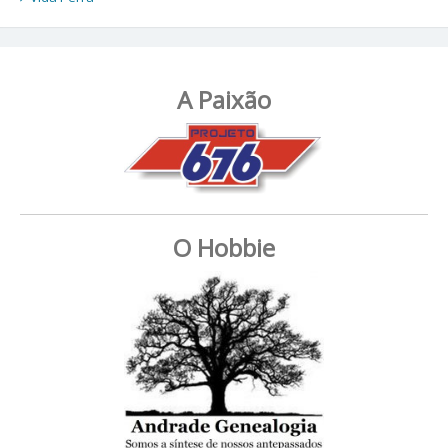
A Paixão
O Hobbie