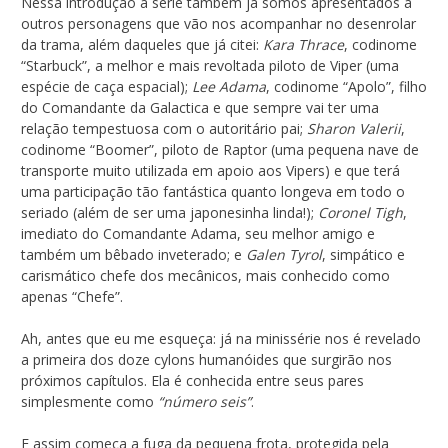
Nessa introdução à série também já somos apresentados a
outros personagens que vão nos acompanhar no desenrolar
da trama, além daqueles que já citei:
Kara Thrace
, codinome
“Starbuck”, a melhor e mais revoltada piloto de Viper (uma
espécie de caça espacial);
Lee Adama
, codinome “Apolo”, filho
do Comandante da Galactica e que sempre vai ter uma
relação tempestuosa com o autoritário pai;
Sharon Valerii
,
codinome “Boomer”, piloto de Raptor (uma pequena nave de
transporte muito utilizada em apoio aos Vipers) e que terá
uma participação tão fantástica quanto longeva em todo o
seriado (além de ser uma japonesinha linda!);
Coronel Tigh
,
imediato do Comandante Adama, seu melhor amigo e
também um bêbado inveterado; e
Galen Tyrol
, simpático e
carismático chefe dos mecânicos, mais conhecido como
apenas “Chefe”.
Ah, antes que eu me esqueça: já na minissérie nos é revelado
a primeira dos doze cylons humanóides que surgirão nos
próximos capítulos. Ela é conhecida entre seus pares
simplesmente como
“número seis”
.
E assim começa a fuga da pequena frota, protegida pela