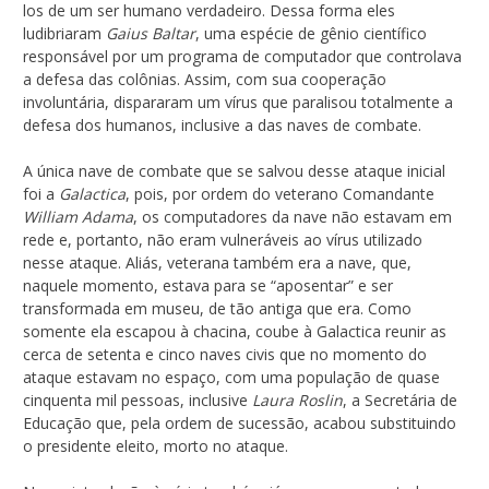
los de um ser humano verdadeiro. Dessa forma eles
ludibriaram
Gaius Baltar
, uma espécie de gênio científico
responsável por um programa de computador que controlava
a defesa das colônias. Assim, com sua cooperação
involuntária, dispararam um vírus que paralisou totalmente a
defesa dos humanos, inclusive a das naves de combate.
A única nave de combate que se salvou desse ataque inicial
foi a
Galactica
, pois, por ordem do veterano Comandante
William Adama
, os computadores da nave não estavam em
rede e, portanto, não eram vulneráveis ao vírus utilizado
nesse ataque. Aliás, veterana também era a nave, que,
naquele momento, estava para se “aposentar” e ser
transformada em museu, de tão antiga que era. Como
somente ela escapou à chacina, coube à Galactica reunir as
cerca de setenta e cinco naves civis que no momento do
ataque estavam no espaço, com uma população de quase
cinquenta mil pessoas, inclusive
Laura Roslin
, a Secretária de
Educação que, pela ordem de sucessão, acabou substituindo
o presidente eleito, morto no ataque.