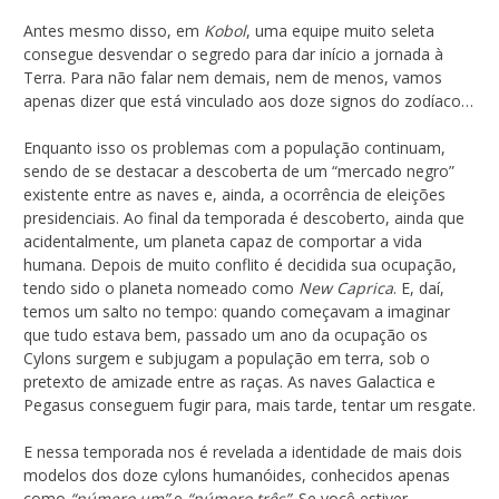
Antes mesmo disso, em
Kobol
, uma equipe muito seleta
consegue desvendar o segredo para dar início a jornada à
Terra. Para não falar nem demais, nem de menos, vamos
apenas dizer que está vinculado aos doze signos do zodíaco…
Enquanto isso os problemas com a população continuam,
sendo de se destacar a descoberta de um “mercado negro”
existente entre as naves e, ainda, a ocorrência de eleições
presidenciais. Ao final da temporada é descoberto, ainda que
acidentalmente, um planeta capaz de comportar a vida
humana. Depois de muito conflito é decidida sua ocupação,
tendo sido o planeta nomeado como
New Caprica
. E, daí,
temos um salto no tempo: quando começavam a imaginar
que tudo estava bem, passado um ano da ocupação os
Cylons surgem e subjugam a população em terra, sob o
pretexto de amizade entre as raças. As naves Galactica e
Pegasus conseguem fugir para, mais tarde, tentar um resgate.
E nessa temporada nos é revelada a identidade de mais dois
modelos dos doze cylons humanóides, conhecidos apenas
como
“número um”
e
“número três”
. Se você estiver