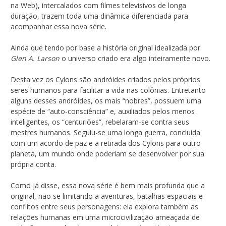
na Web), intercalados com filmes televisivos de longa
duração, trazem toda uma dinâmica diferenciada para
acompanhar essa nova série.
Ainda que tendo por base a história original idealizada por
Glen A. Larson
o universo criado era algo inteiramente novo.
Desta vez os Cylons são andróides criados pelos próprios
seres humanos para facilitar a vida nas colônias. Entretanto
alguns desses andróides, os mais “nobres”, possuem uma
espécie de “auto-consciência” e, auxiliados pelos menos
inteligentes, os “centuriões”, rebelaram-se contra seus
mestres humanos. Seguiu-se uma longa guerra, concluída
com um acordo de paz e a retirada dos Cylons para outro
planeta, um mundo onde poderiam se desenvolver por sua
própria conta.
Como já disse, essa nova série é bem mais profunda que a
original, não se limitando a aventuras, batalhas espaciais e
conflitos entre seus personagens: ela explora também as
relações humanas em uma microcivilização ameaçada de