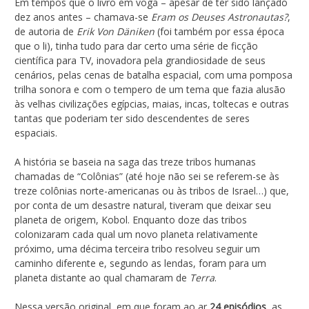
Em tempos que o livro em voga – apesar de ter sido lançado
dez anos antes – chamava-se
Eram os Deuses Astronautas?
,
de autoria de
Erik Von Däniken
(foi também por essa época
que o li), tinha tudo para dar certo uma série de ficção
científica para TV, inovadora pela grandiosidade de seus
cenários, pelas cenas de batalha espacial, com uma pomposa
trilha sonora e com o tempero de um tema que fazia alusão
às velhas civilizações egípcias, maias, incas, toltecas e outras
tantas que poderiam ter sido descendentes de seres
espaciais.
A história se baseia na saga das treze tribos humanas
chamadas de “Colônias” (até hoje não sei se referem-se às
treze colônias norte-americanas ou às tribos de Israel…) que,
por conta de um desastre natural, tiveram que deixar seu
planeta de origem, Kobol. Enquanto doze das tribos
colonizaram cada qual um novo planeta relativamente
próximo, uma décima terceira tribo resolveu seguir um
caminho diferente e, segundo as lendas, foram para um
planeta distante ao qual chamaram de
Terra
.
Nessa versão original, em que foram ao ar
24 episódios
, as