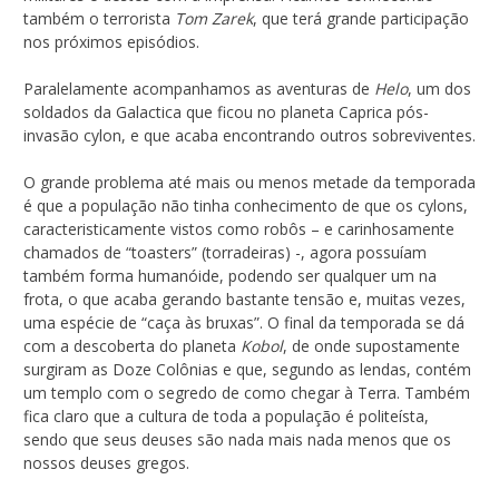
também o terrorista
Tom Zarek
, que terá grande participação
nos próximos episódios.
Paralelamente acompanhamos as aventuras de
Helo
, um dos
soldados da Galactica que ficou no planeta Caprica pós-
invasão cylon, e que acaba encontrando outros sobreviventes.
O grande problema até mais ou menos metade da temporada
é que a população não tinha conhecimento de que os cylons,
caracteristicamente vistos como robôs – e carinhosamente
chamados de “toasters” (torradeiras) -, agora possuíam
também forma humanóide, podendo ser qualquer um na
frota, o que acaba gerando bastante tensão e, muitas vezes,
uma espécie de “caça às bruxas”. O final da temporada se dá
com a descoberta do planeta
Kobol
, de onde supostamente
surgiram as Doze Colônias e que, segundo as lendas, contém
um templo com o segredo de como chegar à Terra. Também
fica claro que a cultura de toda a população é politeísta,
sendo que seus deuses são nada mais nada menos que os
nossos deuses gregos.