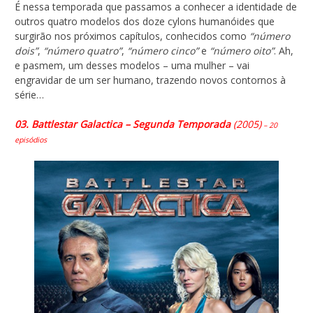
É nessa temporada que passamos a conhecer a identidade de
outros quatro modelos dos doze cylons humanóides que
surgirão nos próximos capítulos, conhecidos como
“número
dois”
,
“número quatro”
,
“número cinco”
e
“número oito”
. Ah,
e pasmem, um desses modelos – uma mulher – vai
engravidar de um ser humano, trazendo novos contornos à
série…
03. Battlestar Galactica – Segunda Temporada
(2005)
– 20
episódios