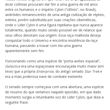
doze colônias procuram dar fim a uma guerra de mil anos
entre os humanos e o Império Cylon (“cilônio”, no Brasil),
andróides remanescentes de uma antiga civilização de répteis,
extinta, porém substituída por suas criações cibernéticas,
onde o Líder Cylon é uma figura reptiliana que nunca aparece
totalmente, quando muito sendo possível ver de relance que
seus olhos denotam sua origem. Essa raça malévola deseja
conquistar todo o Universo e encontra resistência da raça
humana, passando a travar com ela uma guerra
aparentemente sem fim.
Funcionando como uma espécie de “porta-aviões espacial”,
Galactica
era uma espaçonave encouraçada muito maior (em
tese) que a própria
Enterprise
, do antigo seriado
Star Trek
e
era a mais poderosa nave de combate existente.
O seriado sempre começava com uma abertura, uma espécie
de resumo do que veríamos naquele episódio, em que dado
momento surgia a retumbante voz do Líder Cylon, que dizia a
seguinte frase: