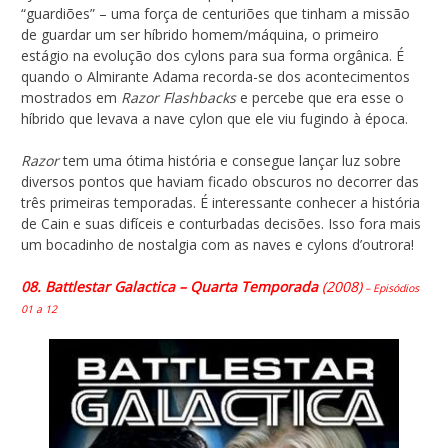
“guardiões” – uma força de centuriões que tinham a missão
de guardar um ser híbrido homem/máquina, o primeiro
estágio na evolução dos cylons para sua forma orgânica. É
quando o Almirante Adama recorda-se dos acontecimentos
mostrados em
Razor Flashbacks
e percebe que era esse o
híbrido que levava a nave cylon que ele viu fugindo à época.
Razor
tem uma ótima história e consegue lançar luz sobre
diversos pontos que haviam ficado obscuros no decorrer das
três primeiras temporadas. É interessante conhecer a história
de Cain e suas difíceis e conturbadas decisões. Isso fora mais
um bocadinho de nostalgia com as naves e cylons d’outrora!
08. Battlestar Galactica – Quarta Temporada
(2008)
– Episódios
01 a 12