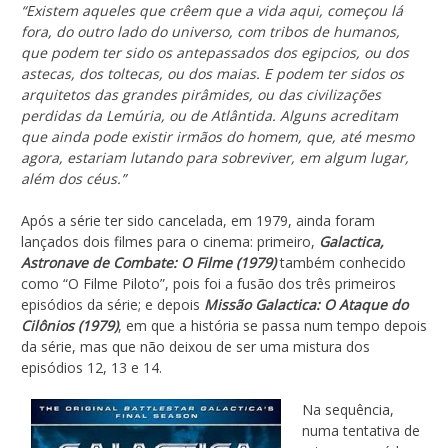
“Existem aqueles que crêem que a vida aqui, começou lá
fora, do outro lado do universo, com tribos de humanos,
que podem ter sido os antepassados dos egipcios, ou dos
astecas, dos toltecas, ou dos maias. E podem ter sidos os
arquitetos das grandes pirâmides, ou das civilizações
perdidas da Lemúria, ou de Atlântida. Alguns acreditam
que ainda pode existir irmãos do homem, que, até mesmo
agora, estariam lutando para sobreviver, em algum lugar,
além dos céus.”
Após a série ter sido cancelada, em 1979, ainda foram
lançados dois filmes para o cinema: primeiro,
Galactica,
Astronave de Combate: O Filme (1979)
também conhecido
como “O Filme Piloto”, pois foi a fusão dos três primeiros
episódios da série; e depois
Missão Galactica: O Ataque do
Cilônios (1979)
, em que a história se passa num tempo depois
da série, mas que não deixou de ser uma mistura dos
episódios 12, 13 e 14.
Na sequência,
numa tentativa de