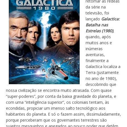
retomar as rédeas
da série na
televisão, foi
lançado
Galactica:
Batalha nas
Estrelas (1980)
,
quando, após
muitos anos e
inúmeras
aventuras,
finalmente a
Galactica localiza a
Terra (justamente
no ano de 1980),
descobrindo que
nossa civilização se encontra muito atrasada. Com quase
“super-poderes”, por conta da baixa gravidade do planeta, e
com uma “inteligência superior”, os coloniais tentam, às
econdidas, propiciar um imenso salto tecnológico aos
habitantes do planeta. E só o fazem assim, dissimuladamente,
porque perceberam que os governantes terrestres são
sujeitos mesquinhos e apegados ao pouco poder que detêm.