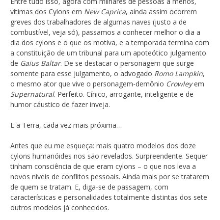
Entre tudo isso, agora com milhares de pessoas a menos,
vítimas dos Cylons em
New Caprica
, ainda assim ocorrem
greves dos trabalhadores de algumas naves (justo a de
combustível, veja só), passamos a conhecer melhor o dia a
dia dos cylons e o que os motiva, e a temporada termina com
a constituição de um tribunal para um apoteótico julgamento
de
Gaius Baltar
. De se destacar o personagem que surge
somente para esse julgamento, o advogado
Romo Lampkin
,
o mesmo ator que vive o personagem-demônio
Crowley
em
Supernatural
. Perfeito. Cínico, arrogante, inteligente e de
humor cáustico de fazer inveja.
E a Terra, cada vez mais próxima…
Antes que eu me esqueça: mais quatro modelos dos doze
cylons humanóides nos são revelados. Surpreendente. Sequer
tinham consciência de que eram cylons – o que nos leva a
novos níveis de conflitos pessoais. Ainda mais por se tratarem
de quem se tratam. E, diga-se de passagem, com
características e personalidades totalmente distintas dos sete
outros modelos já conhecidos.