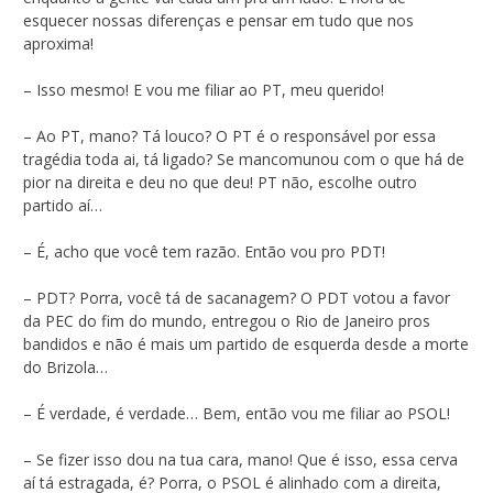
esquecer nossas diferenças e pensar em tudo que nos
aproxima!
– Isso mesmo! E vou me filiar ao PT, meu querido!
– Ao PT, mano? Tá louco? O PT é o responsável por essa
tragédia toda ai, tá ligado? Se mancomunou com o que há de
pior na direita e deu no que deu! PT não, escolhe outro
partido aí…
– É, acho que você tem razão. Então vou pro PDT!
– PDT? Porra, você tá de sacanagem? O PDT votou a favor
da PEC do fim do mundo, entregou o Rio de Janeiro pros
bandidos e não é mais um partido de esquerda desde a morte
do Brizola…
– É verdade, é verdade… Bem, então vou me filiar ao PSOL!
– Se fizer isso dou na tua cara, mano! Que é isso, essa cerva
aí tá estragada, é? Porra, o PSOL é alinhado com a direita,