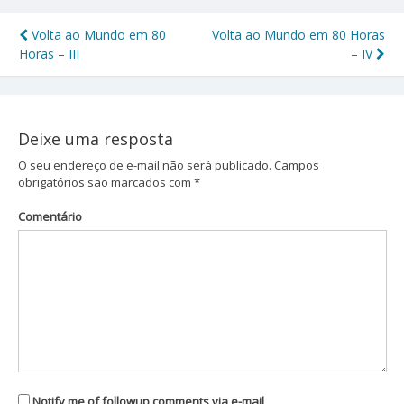
Volta ao Mundo em 80
Volta ao Mundo em 80 Horas
Navegação
Horas – III
– IV
de
Post
Deixe uma resposta
O seu endereço de e-mail não será publicado.
Campos
obrigatórios são marcados com
*
Comentário
Notify me of followup comments via e-mail