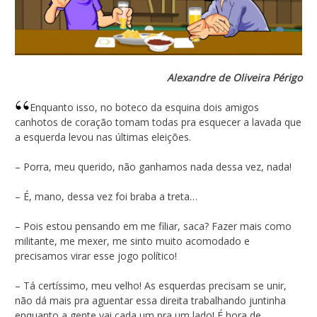
Alexandre de Oliveira Périgo
Enquanto isso, no boteco da esquina dois amigos
canhotos de coração tomam todas pra esquecer a lavada que
a esquerda levou nas últimas eleições.
– Porra, meu querido, não ganhamos nada dessa vez, nada!
– É, mano, dessa vez foi braba a treta…
– Pois estou pensando em me filiar, saca? Fazer mais como
militante, me mexer, me sinto muito acomodado e
precisamos virar esse jogo político!
– Tá certíssimo, meu velho! As esquerdas precisam se unir,
não dá mais pra aguentar essa direita trabalhando juntinha
enquanto a gente vai cada um pra um lado! É hora de