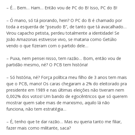
– É… Bem… Ham… Então vou de PC do B! Isso, PC do B!
– Ó mano, só tá piorando, hein? O PC do B é chamado por
toda a esquerda de “pseudo B”, de tanto que tá avacalhado…
Virou capacho petista, perdeu totalmente a identidade! Se
João Amazonas estivesse vivo, se mataria como Getúlio
vendo o que fizeram com o partido dele…
– Puxa, nem pensei nisso, tem razão… Bom, então vou de
partidão mesmo, né? O PCB tem história!
– Só história, né? Força política meu filho de 3 anos tem mais
que o PCB, mano! Os caras chegaram a 2% do eleitorado pra
presidente em 1989 e nas últimas eleições não tiveram nem
0,002% dos votos! Um bando de egocêntricos que só querem
mostrar quem sabe mais de marxismo, aquilo lá não
funciona, não tem estratégia…
– É, tenho que te dar razão… Mas eu queria tanto me filiar,
fazer mais como militante, saca?