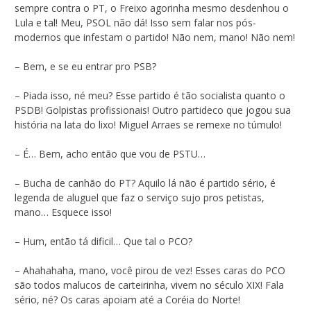
sempre contra o PT, o Freixo agorinha mesmo desdenhou o
Lula e tal! Meu, PSOL não dá! Isso sem falar nos pós-
modernos que infestam o partido! Não nem, mano! Não nem!
– Bem, e se eu entrar pro PSB?
– Piada isso, né meu? Esse partido é tão socialista quanto o
PSDB! Golpistas profissionais! Outro partideco que jogou sua
história na lata do lixo! Miguel Arraes se remexe no túmulo!
– É… Bem, acho então que vou de PSTU…
– Bucha de canhão do PT? Aquilo lá não é partido sério, é
legenda de aluguel que faz o serviço sujo pros petistas,
mano… Esquece isso!
– Hum, então tá dificil… Que tal o PCO?
– Ahahahaha, mano, você pirou de vez! Esses caras do PCO
são todos malucos de carteirinha, vivem no século XIX! Fala
sério, né? Os caras apoiam até a Coréia do Norte!