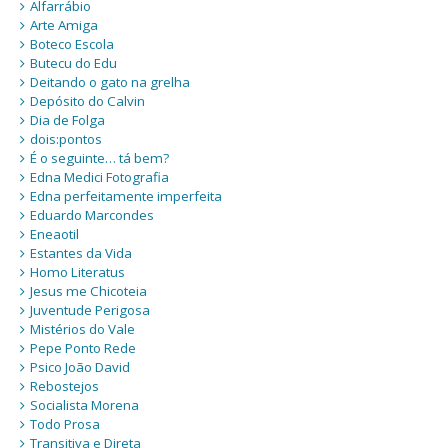
Alfarrábio
Arte Amiga
Boteco Escola
Butecu do Edu
Deitando o gato na grelha
Depósito do Calvin
Dia de Folga
dois:pontos
É o seguinte… tá bem?
Edna Medici Fotografia
Edna perfeitamente imperfeita
Eduardo Marcondes
Eneaotil
Estantes da Vida
Homo Literatus
Jesus me Chicoteia
Juventude Perigosa
Mistérios do Vale
Pepe Ponto Rede
Psico João David
Rebostejos
Socialista Morena
Todo Prosa
Transitiva e Direta