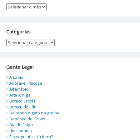
Arquivos
Categorias
Categorias
Gente Legal
A Lábia
Adorável Psicose
Alfarrábio
Arte Amiga
Boteco Escola
Butecu do Edu
Deitando o gato na grelha
Depósito do Calvin
Dia de Folga
dois:pontos
É o seguinte… tá bem?