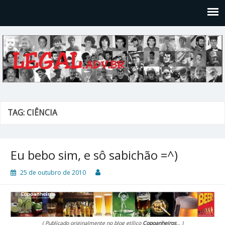
Legal
Filosofices de um Velho Causídico
TAG: CIÊNCIA
Eu bebo sim, e sô sabichão =^)
25 de outubro de 2010
( Publicado originalmente no blog etílico
Copoanheiros
… )