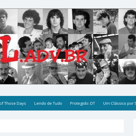
of Those Days
Lendo de Tudo
Protegido: DT
Um Clássico por