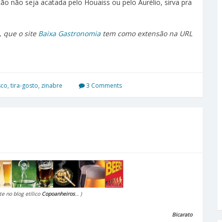
o não seja acatada pelo Houaiss ou pelo Aurélio, sirva pra
, que o site
Baixa Gastronomia
tem como extensão na URL
sco
,
tira-gosto
,
zinabre
3 Comments
te no blog etílico
Copoanheiros
… )
Bicarato