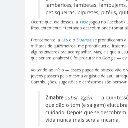
lambarices, lambetas, lambujems, 
petisqueiras, pipiretes, pitéus, qui
Ocorre que, dia desses, a
Yaso
jogou no Facebook u
frequentemente: *tentando descobrir onde tomar a
Prontamente, a
Lau
e o
Duende
se prontificaram a 
milhares de quilômetros, me prontifiquei a, fratern
alguns zinabres pra acompanhar. Mas, eis que a Lau,
que seriam zinabres! E foi procurar no Google — e
Voltando ao início — esses papos de boteco vão e 
jovens passem pela mesma angústia da Lau, arrisque
Contribuições, sugestões e acréscimos são bem-vin
Zinabre
subst. 2gên.
— a quintessê
que dão o tom (e salgam) elucubraç
cuidado! Depois que se descobrem o
vida nunca mais será a mesma.