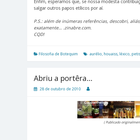
Enfim, esperamos que, se nossa modesta contribuiçã
salgar outros papos etílicos por aí.
P.S.: além de inúmeras referências, descobri, aliás
exatamente… .zinabre.com.
CQD!
Filosofia de Botequim
aurélio
,
houaiss
,
léxico
,
peti
Abriu a portêra…
28 de outubro de 2010
( Publicado originalmen