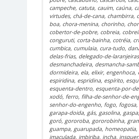
campeche, catuta, cauim, caúna, cax
virtudes, chá-de-cana, chambirra, 
boa, chora-menina, chorinho, choro
cobertor-de-pobre, cobreia, cobre
conguruti, corta-bainha, cotréia, c
cumbica, cumulaia, cura-tudo, da
delas-frias, delegado-de-laranjeir
desmanchadeira, desmancha-samba
dormideira, ela, elixir, engenhoca
espiridina, espridina, espírito, es
esquenta-dentro, esquenta-por-dent
xodó, ferro, filha-de-senhor-de-en
senhor-do-engenho, fogo, fogosa, fo
garapa-doida, gás, gasolina, gaspa,
goró, gororoba, gororobinha, gram
guampa, guarupada, homeopatia, i
imaculada, imbiriba, incha, insquent