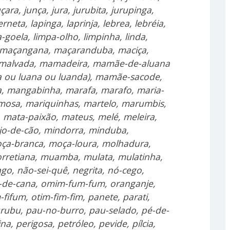
 juçara, junça, jura, jurubita, jurupinga,
neta, lapinga, laprinja, lebrea, lebréia,
-goela, limpa-olho, limpinha, linda,
nha, maçangana, maçaranduba, maciça,
, malvada, mamadeira, mamãe-de-aluana
a ou luana ou luanda), mamãe-sacode,
 mangabinha, marafa, marafo, maria-
mosa, mariquinhas, martelo, marumbis,
mata-paixão, mateus, melé, meleira,
jo-de-cão, mindorra, minduba,
oça-branca, moça-loura, molhadura,
rretiana, muamba, mulata, mulatinha,
, não-sei-quê, negrita, nó-cego,
-de-cana, omim-fum-fum, oranganje,
-fifum, otim-fim-fim, panete, parati,
urubu, pau-no-burro, pau-selado, pé-de-
na, perigosa, petróleo, pevide, pílcia,