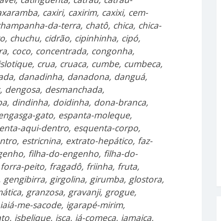
aramba, caxiri, caxirim, caxixi, cem-
champanha-da-terra, chatô, chica, chica-
, chuchu, cidrão, cipinhinha, cipó,
ira, coco, concentrada, congonha,
rislotique, crua, cruaca, cumbe, cumbeca,
nada, danadinha, danadona, danguá,
as, dengosa, desmanchada,
, dindinha, doidinha, dona-branca,
, engasga-gato, espanta-moleque,
quenta-aqui-dentro, esquenta-corpo,
ro, estricnina, extrato-hepático, faz-
genho, filha-do-engenho, filha-do-
rra-peito, fragadô, friinha, fruta,
 gengibirra, girgolina, girumba, glostora,
ática, granzosa, gravanji, grogue
,
aiá-me-sacode, igarapé-mirim,
o, isbelique, isca, já-começa, jamaica,