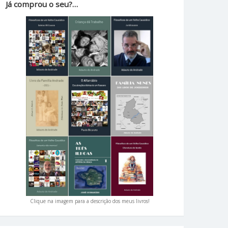
Já comprou o seu?…
Clique na imagem para a descrição dos meus livros!