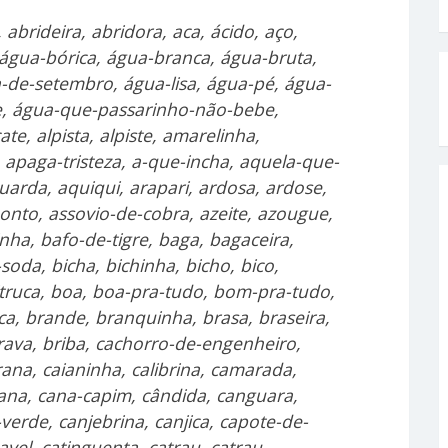
abrideira, abridora, aca, ácido, aço,
 água-bórica, água-branca, água-bruta,
-de-setembro, água-lisa, água-pé, água-
, água-que-passarinho-não-bebe,
te, alpista, alpiste, amarelinha,
 apaga-tristeza, a-que-incha, aquela-que-
rda, aquiqui, arapari, ardosa, ardose,
ponto, assovio-de-cobra, azeite, azougue,
inha, bafo-de-tigre, baga, bagaceira,
oda, bicha, bichinha, bicho, bico,
, bitruca, boa, boa-pra-tudo, bom-pra-tudo,
a, brande, branquinha, brasa, braseira,
 brava, briba, cachorro-de-engenheiro,
rana, caianinha, calibrina, camarada,
ana, cana-capim, cândida, canguara,
-verde, canjebrina, canjica, capote-de-
avel, catinguenta, catrau, catrau-