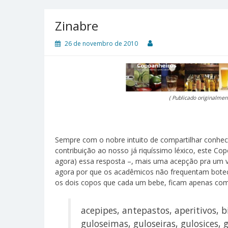
Zinabre
26 de novembro de 2010
( Publicado originalmen
Sempre com o nobre intuito de compartilhar conhe
contribuição ao nosso já riquíssimo léxico, este C
agora) essa resposta –, mais uma acepção pra um ve
agora por que os acadêmicos não frequentam botec
os dois copos que cada um bebe, ficam apenas co
acepipes, antepastos, aperitivos, b
guloseimas, guloseiras, gulosices, 