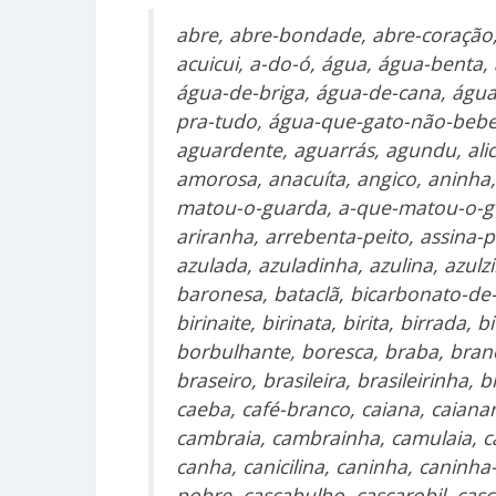
abre, abre-bondade, abre-coração, 
acuicui, a-do-ó, água, água-benta,
água-de-briga, água-de-cana, água
pra-tudo, água-que-gato-não-bebe
aguardente, aguarrás, agundu, alica
amorosa, anacuíta, angico, aninha,
matou-o-guarda, a-que-matou-o-gua
ariranha, arrebenta-peito, assina-
azulada, azuladinha, azulina, azulz
baronesa, bataclã, bicarbonato-de-s
birinaite, birinata, birita, birrada
borbulhante, boresca, braba, branc
braseiro, brasileira, brasileirinha,
caeba, café-branco, caiana, caiana
cambraia, cambrainha, camulaia, c
canha, canicilina, caninha, caninha
pobre, cascabulho, cascarobil, casc