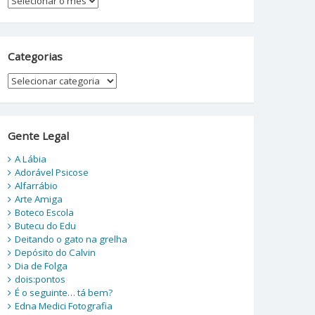
Categorias
Categorias
Gente Legal
A Lábia
Adorável Psicose
Alfarrábio
Arte Amiga
Boteco Escola
Butecu do Edu
Deitando o gato na grelha
Depósito do Calvin
Dia de Folga
dois:pontos
É o seguinte… tá bem?
Edna Medici Fotografia