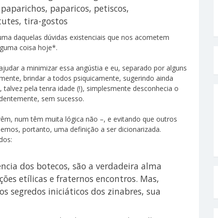
paparichos, paparicos, petiscos,
tutes, tira-gostos
ma daquelas dúvidas existenciais que nos acometem
lguma coisa hoje*.
ajudar a minimizar essa angústia e eu, separado por alguns
almente, brindar a todos psiquicamente, sugerindo ainda
 talvez pela tenra idade (!), simplesmente desconhecia o
videntemente, sem sucesso.
vêm, num têm muita lógica não –, e evitando que outros
mos, portanto, uma definição a ser dicionarizada.
dos:
ncia dos botecos, são a verdadeira alma
ões etílicas e fraternos encontros. Mas,
s segredos iniciáticos dos zinabres, sua