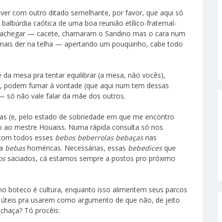
er com outro ditado semelhante, por favor, que aqui só
balbúrdia caótica de uma boa reunião etílico-fraternal-
se achegar — cacete, chamaram o Sandino mas o cara num
mais der na telha — apertando um pouquinho, cabe todo
 da mesa pra tentar equilibrar (a mesa, não vocês),
r, podem fumar à vontade (que aqui num tem dessas
— só não vale falar da mãe dos outros.
as (e, pelo estado de sobriedade em que me encontro
rro ao mestre Houaiss. Numa rápida consulta só nos
 com todos esses
bebos beberrolas
bebaças
nas
 a
bebas
homéricas. Necessárias, essas
bebedices
que
os
saciados, cá estamos sempre a postos pro próximo
mo boteco é cultura, enquanto isso alimentem seus parcos
s úteis pra usarem como argumento de que não, de jeito
chaça? Tó procêis: