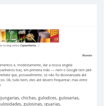
te no blog etílico
Copoanheiros
… )
Bicarato
cimentos e, modestamente, dar a nossa singela
opoanheiros traz, em primeira mão — nem o Google tem (até
rbete que, provavelmente, só não foi dicionarizada até
os. Ok, tudo bem, eles até devem frequentar, mas entre
m
ijungarias, chichas, gulodices, gulosarias,
gulosidades, gulosinas, iguarias,