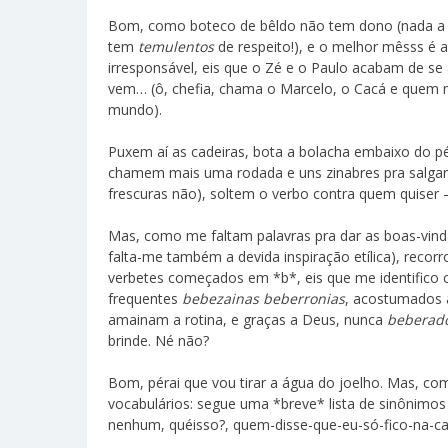
Bom, como boteco de bêldo não tem dono (nada a v
tem
temulentos
de respeito!), e o melhor mêsss é a 
irresponsável, eis que o Zé e o Paulo acabam de 
vem… (ô, chefia, chama o Marcelo, o Cacá e quem 
mundo).
Puxem aí as cadeiras, bota a bolacha embaixo do pé
chamem mais uma rodada e uns zinabres pra salga
frescuras não), soltem o verbo contra quem quiser 
Mas, como me faltam palavras pra dar as boas-vind
falta-me também a devida inspiração etílica), reco
verbetes começados em *b*, eis que me identifico
frequentes
bebezainas beberronias
, acostumados
amainam a rotina, e graças a Deus, nunca
beberad
brinde. Né não?
Bom, pérai que vou tirar a água do joelho. Mas, co
vocabulários: segue uma *breve* lista de sinônimo
nenhum, quéisso?, quem-disse-que-eu-só-fico-na-ca