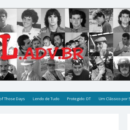
of Those Days
Lendo de Tudo
Protegido: DT
Um Clássico por