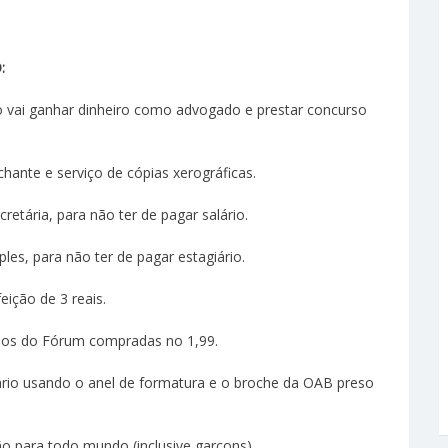
:
o vai ganhar dinheiro como advogado e prestar concurso
chante e serviço de cópias xerográficas.
retária, para não ter de pagar salário.
ples, para não ter de pagar estagiário.
feição de 3 reais.
ários do Fórum compradas no 1,99.
sário usando o anel de formatura e o broche da OAB preso
rtão para todo mundo (inclusive garçons).