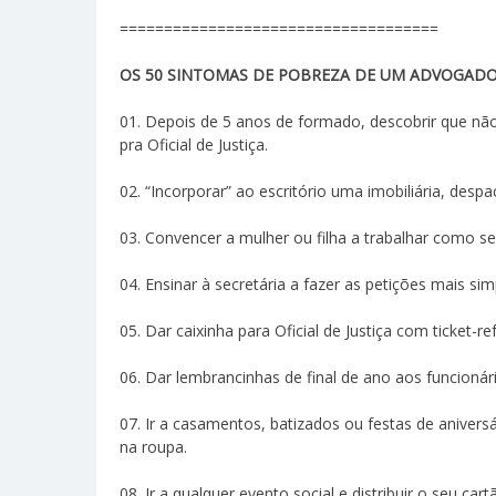
====================================
OS 50 SINTOMAS DE POBREZA DE UM ADVOGADO
01. Depois de 5 anos de formado, descobrir que nã
pra Oficial de Justiça.
02. “Incorporar” ao escritório uma imobiliária, despa
03. Convencer a mulher ou filha a trabalhar como sec
04. Ensinar à secretária a fazer as petições mais sim
05. Dar caixinha para Oficial de Justiça com ticket-re
06. Dar lembrancinhas de final de ano aos funcion
07. Ir a casamentos, batizados ou festas de aniver
na roupa.
08. Ir a qualquer evento social e distribuir o seu ca