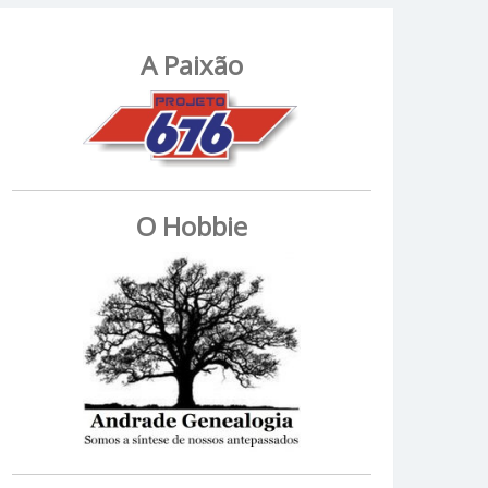
A Paixão
O Hobbie