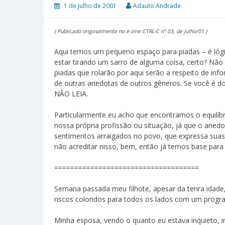
1 de julho de 2001
Adauto Andrade
( Publicado originalmente no e-zine CTRL-C nº 03, de julho/01 )
Aqui temos um pequeno espaço para piadas – é lóg
estar tirando um sarro de alguma coisa, certo? Nã
piadas que rolarão por aqui serão a respeito de i
de outras anedotas de outros gêneros. Se você é d
NÃO LEIA.
Particularmente eu acho que encontramos o equilíbri
nossa própria profissão ou situação, já que o anedo
sentimentos arraigados no povo, que expressa suas
não acreditar nisso, bem, então já temos base para
====================================
Semana passada meu filhote, apesar da tenra idade,
riscos coloridos para todos os lados com um prog
Minha esposa, vendo o quanto eu estava inquieto, 