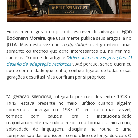
Eu realmente gosto do jeito de escrever do advogado
Egon
Bockmann Moreira
, que usualmente publica seus artigos lá no
JOTA
. Mas desta vez não
roubartilhei
o artigo inteiro, mas
somente os trechos que achei interessantes ou, no mínimo,
curiosos. O nome do artigo é
“
Advocacia e novas gerações: O
desafio da adaptação recíproca
“
. Até porque, sendo quem eu
sou e com a idade que tenho, conheci figuras de todas essas
gerações descritas! Mas confiram por si próprios:
“
A
geração silenciosa
, integrada por nascidos entre 1928 e
1945, estava presente no meio jurídico quando alguém
começou a advogar em 1987. O seu traço mais visível,
tomado com cautela, era a institucionalidade
majoritariamente masculina: respeito à forma e à hierarquia,
sobriedade de linguagem, disciplina na rotina e uma
compreensão das profissões como ofício de longa duração. O