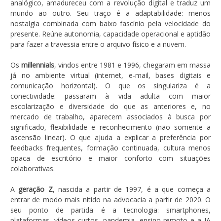
analógico, amadureceu com a revolução digital e traduz um
mundo ao outro. Seu traço é a adaptabilidade: menos
nostalgia combinada com baixo fascínio pela velocidade do
presente. Reúne autonomia, capacidade operacional e aptidão
para fazer a travessia entre o arquivo físico e a nuvem.
Os
millennials
, vindos entre 1981 e 1996, chegaram em massa
já no ambiente virtual (internet, e-mail, bases digitais e
comunicação horizontal). O que os singulariza é a
conectividade: passaram à vida adulta com maior
escolarização e diversidade do que as anteriores e, no
mercado de trabalho, aparecem associados à busca por
significado, flexibilidade e reconhecimento (não somente a
ascensão linear). O que ajuda a explicar a preferência por
feedbacks frequentes, formação continuada, cultura menos
opaca de escritório e maior conforto com situações
colaborativas.
A
geração Z
, nascida a partir de 1997, é a que começa a
entrar de modo mais nítido na advocacia a partir de 2020. O
seu ponto de partida é a tecnologia: smartphones,
plataformas, vídeos curtos, pandemia, ensino remoto e a IA