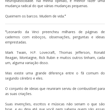
neuroplasticidade. Na minha opinião, é melhor fazer uma
mudança radical do que várias mudanças pequenas.
Queimem os barcos. Mudem de vida.
”
“
Leonardo da Vinci preencheu milhares de páginas de
cadernos com esboços, observações, perguntas e ideias
emprestadas.
Mark Twain, H.P. Lovecraft, Thomas Jefferson, Ronald
Reagan, Montaigne, Rick Rubin e muitos outros tinham, cada
um, alguma variação disso.
Mas existe uma grande diferença entre o fã comum do
segundo cérebro e eles.
O conjunto de ideias que reuniram serviu de combustível para
as suas criações.
Suas invenções, escritos e músicas não seriam o que são
hoje, e eu diria até que você nem saberia quem são essas