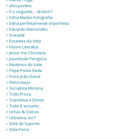
dois:pontos
É o seguinte… tá bem?
Edna Medici Fotografia
Edna perfeitamente imperfeita
Eduardo Marcondes
Eneaotil
Estantes da Vida
Homo Literatus
Jesus me Chicoteia
Juventude Perigosa
Mistérios do Vale
Pepe Ponto Rede
Psico João David
Rebostejos
Socialista Morena
Todo Prosa
Transitiva e Direta
Tudo é assunto…
Umas & Outras
Urbanna, eu?!
Vida de Suporte
Vida Perra