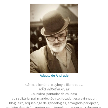
por
posts
Adauto de Andrade
Gênio, bilionário, playboy e filantropo...
NÃO, PÉRAÊ !!! Ah, tá:
Causídico (contador de causos),
voz solitária, pai, marido, técnico, fuçador, escrevinhador,
blogueiro, arqueólogo de genealogias, advogado por opção,
opaleiro de paixão, motoqueiro, temulento, curioso e rabugento -