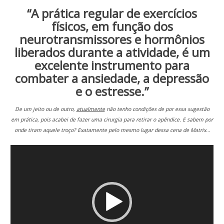
“A prática regular de exercícios
físicos, em função dos
neurotransmissores e hormônios
liberados durante a atividade, é um
excelente instrumento para
combater a ansiedade, a depressão
e o estresse.”
De um jeito ou de outro,
atualmente
não tenho condições de por essa sugestão
em prática, pois acabei de fazer uma cirurgia para retirar o apêndice. E sabem por
onde tiram aquele troço? Exatamente pelo mesmo lugar dessa cena de Matrix…
Tocador
de
vídeo