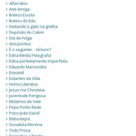
Alfarrábio
Arte Amiga
Boteco Escola
Butecu do Edu
Deitando o gato na grelha
Depósito do Calvin
Dia de Folga
dois:pontos
É o seguinte… tá bem?
Edna Medici Fotografia
Edna perfeitamente imperfeita
Eduardo Marcondes
Eneaotil
Estantes da Vida
Homo Literatus
Jesus me Chicoteia
Juventude Perigosa
Mistérios do Vale
Pepe Ponto Rede
Psico João David
Rebostejos
Socialista Morena
Todo Prosa
Transitiva e Direta