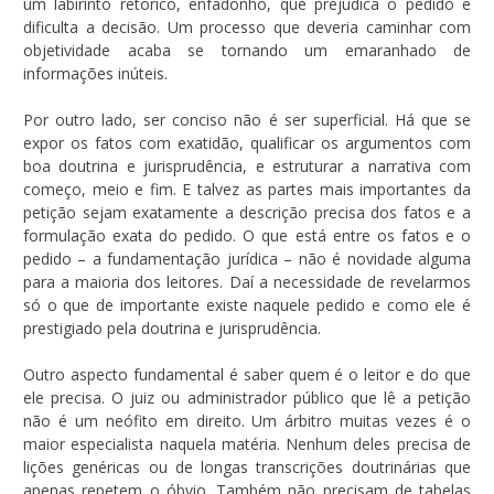
um labirinto retórico, enfadonho, que prejudica o pedido e
dificulta a decisão. Um processo que deveria caminhar com
objetividade acaba se tornando um emaranhado de
informações inúteis.
Por outro lado, ser conciso não é ser superficial. Há que se
expor os fatos com exatidão, qualificar os argumentos com
boa doutrina e jurisprudência, e estruturar a narrativa com
começo, meio e fim. E talvez as partes mais importantes da
petição sejam exatamente a descrição precisa dos fatos e a
formulação exata do pedido. O que está entre os fatos e o
pedido – a fundamentação jurídica – não é novidade alguma
para a maioria dos leitores. Daí a necessidade de revelarmos
só o que de importante existe naquele pedido e como ele é
prestigiado pela doutrina e jurisprudência.
Outro aspecto fundamental é saber quem é o leitor e do que
ele precisa. O juiz ou administrador público que lê a petição
não é um neófito em direito. Um árbitro muitas vezes é o
maior especialista naquela matéria. Nenhum deles precisa de
lições genéricas ou de longas transcrições doutrinárias que
apenas repetem o óbvio. Também não precisam de tabelas