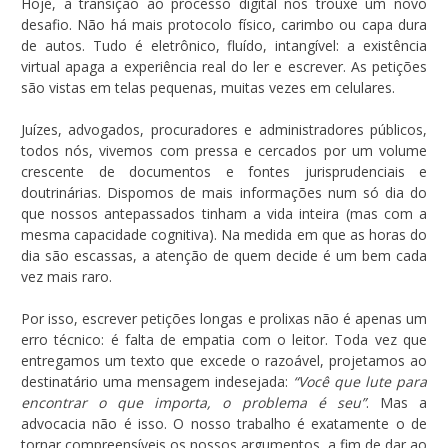
Hoje, a transição ao processo digital nos trouxe um novo
desafio. Não há mais protocolo físico, carimbo ou capa dura
de autos. Tudo é eletrônico, fluído, intangível: a existência
virtual apaga a experiência real do ler e escrever. As petições
são vistas em telas pequenas, muitas vezes em celulares.
Juízes, advogados, procuradores e administradores públicos,
todos nós, vivemos com pressa e cercados por um volume
crescente de documentos e fontes jurisprudenciais e
doutrinárias. Dispomos de mais informações num só dia do
que nossos antepassados tinham a vida inteira (mas com a
mesma capacidade cognitiva). Na medida em que as horas do
dia são escassas, a atenção de quem decide é um bem cada
vez mais raro.
Por isso, escrever petições longas e prolixas não é apenas um
erro técnico: é falta de empatia com o leitor. Toda vez que
entregamos um texto que excede o razoável, projetamos ao
destinatário uma mensagem indesejada:
“Você que lute para
encontrar o que importa, o problema é seu”
. Mas a
advocacia não é isso. O nosso trabalho é exatamente o de
tornar compreensíveis os nossos argumentos, a fim de dar ao